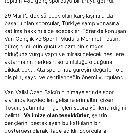
toplam 480 genç sporcuyu bir araya getirdi.
29 Mart’a dek sürecek olan karşılaşmalarda
başarılı olan sporcular, Türkiye şampiyonasına
katılma hakkını elde edecekler. Törende konuşan
Van Gençlik ve Spor İl Müdürü Mehmet Tosun,
güreşin milletin gücü ve azminin simgesi
olduğuna vurgu yaptı ve mirası gelecek nesillere
aktarmanın herkesin sorumluluğu olduğuna
dikkat çekti:
Ata sporumuz güreşin değerleri
olan
disiplin, saygı ve centilenceğin önemi vurgulandı.
Van Valisi Ozan Balcı’nın himayelerinde spor
alanında kaydedilen gelişmelerin altını çizen
Tosun, yatırımların gençleri spora yönlendirdiğini
belirtti.
Valimize olan teşekkürler
, şehrin
gençlerini destekleyen bu katkıların bir
göstergesi olarak ifade edildi. Sporculara