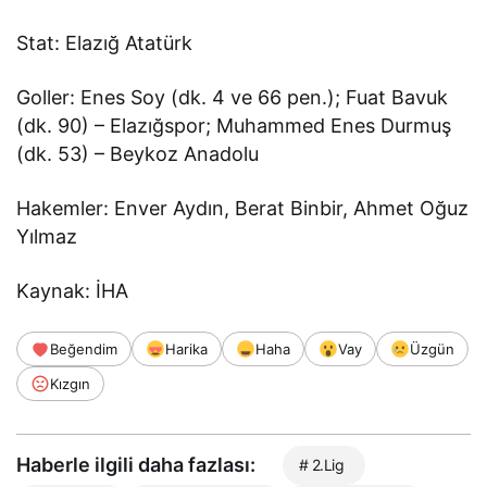
Stat: Elazığ Atatürk
Goller: Enes Soy (dk. 4 ve 66 pen.); Fuat Bavuk
(dk. 90) – Elazığspor; Muhammed Enes Durmuş
(dk. 53) – Beykoz Anadolu
Hakemler: Enver Aydın, Berat Binbir, Ahmet Oğuz
Yılmaz
Kaynak: İHA
Beğendim
Harika
Haha
Vay
Üzgün
Kızgın
Haberle ilgili daha fazlası:
# 2.Lig