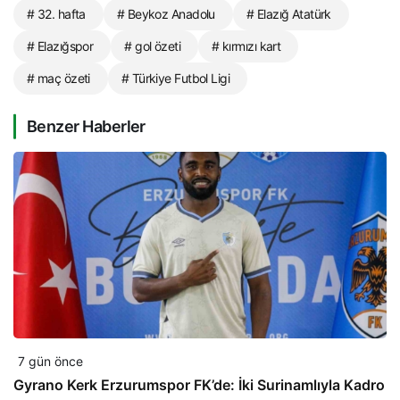
# 32. hafta
# Beykoz Anadolu
# Elazığ Atatürk
# Elazığspor
# gol özeti
# kırmızı kart
# maç özeti
# Türkiye Futbol Ligi
Benzer Haberler
7 gün önce
Gyrano Kerk Erzurumspor FK’de: İki Surinamlıyla Kadro