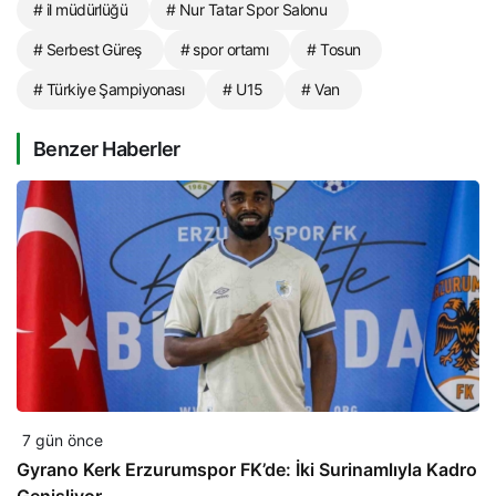
# il müdürlüğü
# Nur Tatar Spor Salonu
# Serbest Güreş
# spor ortamı
# Tosun
# Türkiye Şampiyonası
# U15
# Van
Benzer Haberler
7 gün önce
Gyrano Kerk Erzurumspor FK’de: İki Surinamlıyla Kadro
Genişliyor