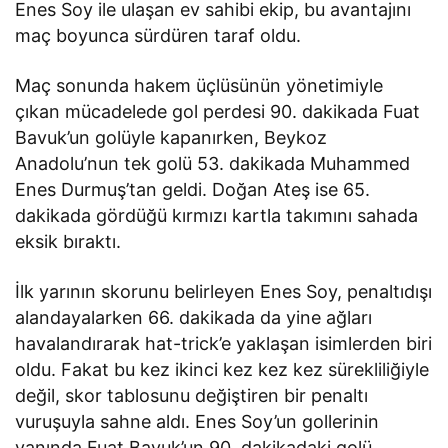
Enes Soy ile ulaşan ev sahibi ekip, bu avantajını
maç boyunca sürdüren taraf oldu.
Maç sonunda hakem üçlüsünün yönetimiyle
çıkan mücadelede gol perdesi 90. dakikada Fuat
Bavuk’un golüyle kapanırken, Beykoz
Anadolu’nun tek golü 53. dakikada Muhammed
Enes Durmuş’tan geldi. Doğan Ateş ise 65.
dakikada gördüğü kırmızı kartla takımını sahada
eksik bıraktı.
İlk yarının skorunu belirleyen Enes Soy, penaltıdışı
alandayalarken 66. dakikada da yine ağları
havalandırarak hat-trick’e yaklaşan isimlerden biri
oldu. Fakat bu kez ikinci kez kez kez sürekliliğiyle
değil, skor tablosunu değiştiren bir penaltı
vuruşuyla sahne aldı. Enes Soy’un gollerinin
yanında Fuat Bavuk’un 90. dakikadaki golü