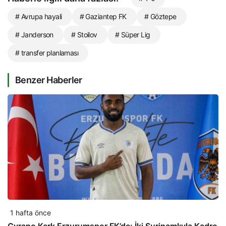
# Avrupa hayali
# Gaziantep FK
# Göztepe
# Janderson
# Stoilov
# Süper Lig
# transfer planlaması
Benzer Haberler
1 hafta önce