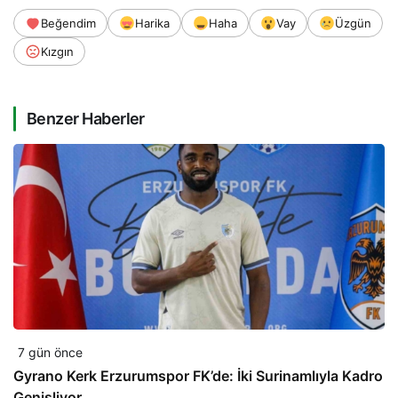
Beğendim
Harika
Haha
Vay
Üzgün
Kızgın
Benzer Haberler
7 gün önce
Gyrano Kerk Erzurumspor FK’de: İki Surinamlıyla Kadro
Genişliyor