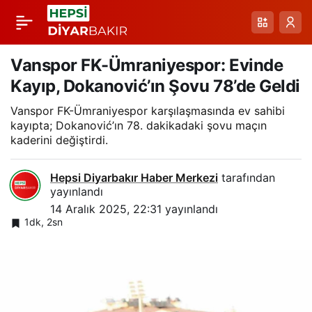
Erzurumspor Maçı
Paylaş
Sonrası Sefer Yılmaz:
Vanspor FK-Ümraniyespor: Evinde
Kayıp, Dokanović’ın Şovu 78’de Geldi
Sakat ve Cezalı
Vanspor FK-Ümraniyespor karşılaşmasında ev sahibi
kayıpta; Dokanović’ın 78. dakikadaki şovu maçın
Oyuncular Zorluyor
kaderini değiştirdi.
Hepsi Diyarbakır Haber Merkezi
tarafından
yayınlandı
14 Aralık 2025, 22:31
yayınlandı
1dk, 2sn