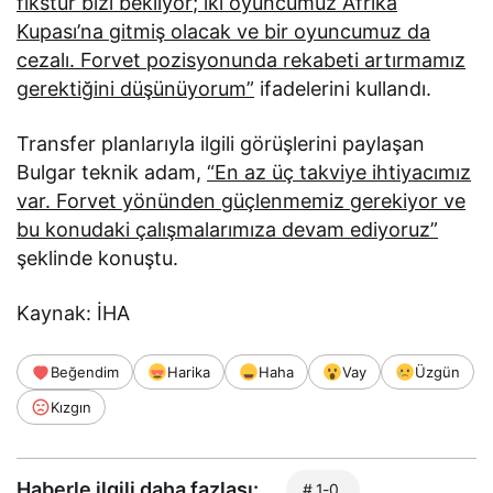
fikstür bizi bekliyor; iki oyuncumuz Afrika
Kupası’na gitmiş olacak ve bir oyuncumuz da
cezalı. Forvet pozisyonunda rekabeti artırmamız
gerektiğini düşünüyorum”
ifadelerini kullandı.
Transfer planlarıyla ilgili görüşlerini paylaşan
Bulgar teknik adam,
“En az üç takviye ihtiyacımız
var. Forvet yönünden güçlenmemiz gerekiyor ve
bu konudaki çalışmalarımıza devam ediyoruz”
şeklinde konuştu.
Kaynak: İHA
Beğendim
Harika
Haha
Vay
Üzgün
Kızgın
Haberle ilgili daha fazlası:
# 1-0