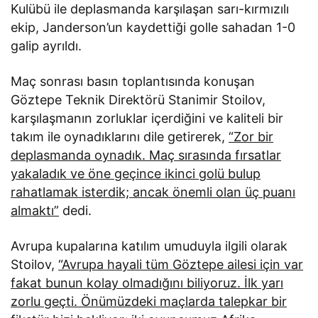
Kulübü ile deplasmanda karşılaşan sarı-kırmızılı
ekip, Janderson’un kaydettiği golle sahadan 1-0
galip ayrıldı.
Maç sonrası basın toplantısında konuşan
Göztepe Teknik Direktörü Stanimir Stoilov,
karşılaşmanın zorluklar içerdiğini ve kaliteli bir
takım ile oynadıklarını dile getirerek,
“Zor bir
deplasmanda oynadık. Maç sırasında fırsatlar
yakaladık ve öne geçince ikinci golü bulup
rahatlamak isterdik; ancak önemli olan üç puanı
almaktı”
dedi.
Avrupa kupalarına katılım umuduyla ilgili olarak
Stoilov,
“Avrupa hayali tüm Göztepe ailesi için var
fakat bunun kolay olmadığını biliyoruz. İlk yarı
zorlu geçti. Önümüzdeki maçlarda talepkar bir