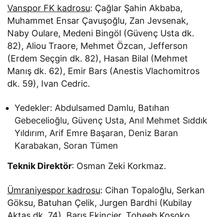
Vanspor FK kadrosu
: Çağlar Şahin Akbaba,
Muhammet Ensar Çavuşoğlu, Zan Jevsenak,
Naby Oulare, Medeni Bingöl (Güvenç Usta dk.
82), Aliou Traore, Mehmet Özcan, Jefferson
(Erdem Seçgin dk. 82), Hasan Bilal (Mehmet
Manış dk. 62), Emir Bars (Anestis Vlachomitros
dk. 59), Ivan Cedric.
Yedekler: Abdulsamed Damlu, Batıhan
Gebecelioğlu, Güvenç Usta, Anıl Mehmet Sıddık
Yıldırım, Arif Emre Başaran, Deniz Baran
Karabakan, Soran Tümen
Teknik Direktör
: Osman Zeki Korkmaz.
Ümraniyespor kadrosu
: Cihan Topaloğlu, Serkan
Göksu, Batuhan Çelik, Jurgen Bardhi (Kubilay
Aktaş dk. 74), Barış Ekincier, Toheeb Kosoko