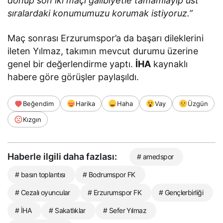
dönüp son iki maçı galibiyetle tamamlayıp üst
sıralardaki konumumuzu korumak istiyoruz.”
Maç sonrası Erzurumspor’a da başarı dileklerini
ileten Yılmaz, takımın mevcut durumu üzerine
genel bir değerlendirme yaptı.
İHA
kaynaklı
habere göre görüşler paylaşıldı.
Beğendim
Harika
Haha
Vay
Üzgün
Kızgın
Haberle ilgili daha fazlası:
# amedspor
# basın toplantısı
# Bodrumspor FK
# Cezalı oyuncular
# Erzurumspor FK
# Gençlerbirliği
# İHA
# Sakatlıklar
# Sefer Yılmaz