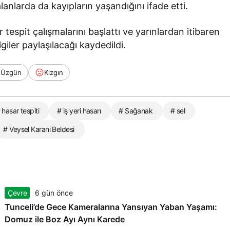
alanlarda da kayıpların yaşandığını ifade etti.
tespit çalışmalarını başlattı ve yarınlardan itibaren
lgiler paylaşılacağı kaydedildi.
Üzgün
Kızgın
 hasar tespiti
# iş yeri hasarı
# Sağanak
# sel
# Veysel Karani Beldesi
Çevre
6 gün önce
Tunceli’de Gece Kameralarına Yansıyan Yaban Yaşamı:
Domuz ile Boz Ayı Aynı Karede