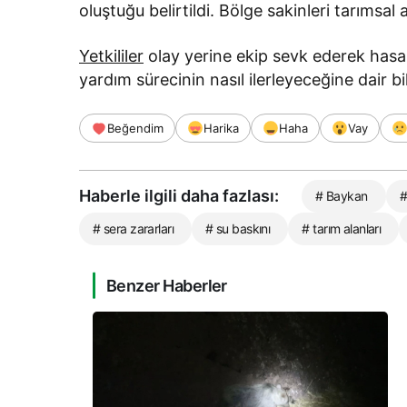
oluştuğu belirtildi. Bölge sakinleri tarımsal 
Yetkililer
olay yerine ekip sevk ederek hasar 
yardım sürecinin nasıl ilerleyeceğine dair bi
Beğendim
Harika
Haha
Vay
Haberle ilgili daha fazlası:
# Baykan
#
# sera zararları
# su baskını
# tarım alanları
Benzer Haberler