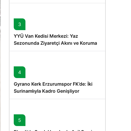
Memişoğlu’nun Ziyareti
3
YYÜ Van Kedisi Merkezi: Yaz
Sezonunda Ziyaretçi Akını ve Koruma
Vurgusu
4
Gyrano Kerk Erzurumspor FK’de: İki
Surinamlıyla Kadro Genişliyor
5