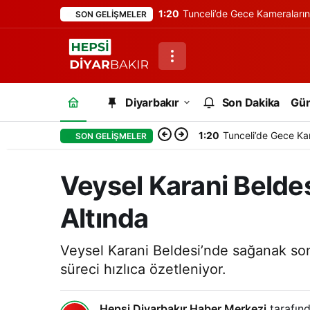
1:20
Tunceli’de Gece Kameraları
SON GELIŞMELER
Diyarbakır
Son Dakika
Gü
1:20
Tunceli’de Gece Ka
SON GELIŞMELER
Veysel Karani Beldes
Altında
Veysel Karani Beldesi’nde sağanak sonra
süreci hızlıca özetleniyor.
Hepsi Diyarbakır Haber Merkezi
tarafınd