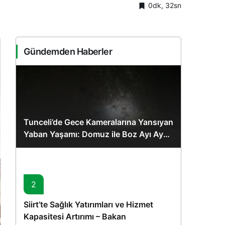
0dk, 32sn
Sistem Modu
Sistem modunu seçin.
Gündemden Haberler
Tunceli’de Gece Kameralarına Yansıyan
Yaban Yaşamı: Domuz ile Boz Ayı Aynı
Karede
2
Siirt’te Sağlık Yatırımları ve Hizmet
Kapasitesi Artırımı – Bakan