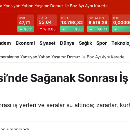
na Yansıyan Yaban Yaşamı: Domuz ile Boz Ayı Aynı Karede
EURO
USD
BIST
GR. ALTIN
BTC
55,04
47,71
13.798,82
6.519,29
0,0000
%0.11
%0.7
%0.41
%-0.06
ndem
Ekonomi
Siyaset
Dünya
Sağlık
Spor
Teknoloj
meralarına Yansıyan Yaban Yaşamı: Domuz ile Boz Ayı Aynı Karede
i’nde Sağanak Sonrası İş 
sı iş yerleri ve seralar su altında; zararlar, k
an yayınlandı