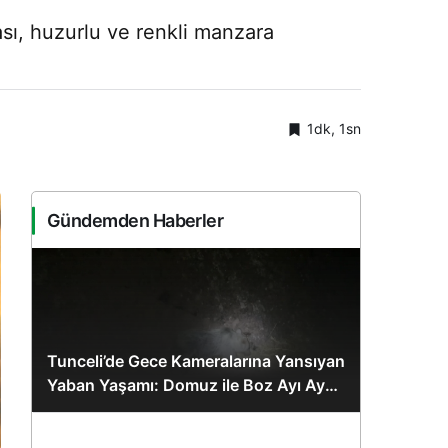
ası, huzurlu ve renkli manzara
1dk, 1sn
Gündemden Haberler
Tunceli’de Gece Kameralarına Yansıyan
Yaban Yaşamı: Domuz ile Boz Ayı Aynı
Karede