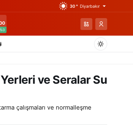
30 °
Diyarbakır
00
%0
i
Yerleri ve Seralar Su
Gündüz Modu
Gündüz modunu seçin.
urtarma çalışmaları ve normalleşme
Gece Modu
Gece modunu seçin.