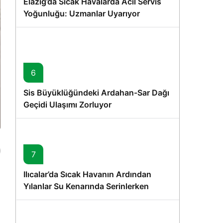
Elazığ’da Sıcak Havalarda Acil Servis
Yoğunluğu: Uzmanlar Uyarıyor
6
Sis Büyüklüğündeki Ardahan-Sar Dağı
Geçidi Ulaşımı Zorluyor
7
Ilıcalar’da Sıcak Havanın Ardından
Yılanlar Su Kenarında Serinlerken
Görüntülendi