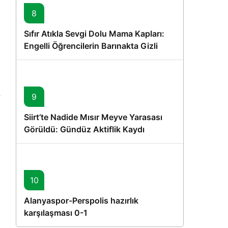
8
Sıfır Atıkla Sevgi Dolu Mama Kapları:
Engelli Öğrencilerin Barınakta Gizli
Dostları İçin Gönüllü Proje
9
Siirt’te Nadide Mısır Meyve Yarasası
Görüldü: Gündüz Aktiflik Kaydı
10
Alanyaspor-Perspolis hazırlık
karşılaşması 0-1