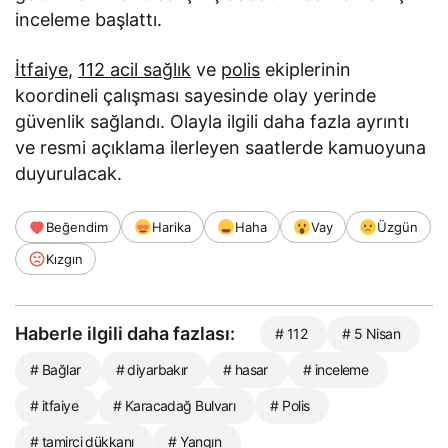
inceleme başlattı.
İtfaiye
,
112 acil sağlık
ve
polis
ekiplerinin
koordineli çalışması sayesinde olay yerinde
güvenlik sağlandı. Olayla ilgili daha fazla ayrıntı
ve resmi açıklama ilerleyen saatlerde kamuoyuna
duyurulacak.
Beğendim
Harika
Haha
Vay
Üzgün
Kızgın
Haberle ilgili daha fazlası:
# 112
# 5 Nisan
# Bağlar
# diyarbakır
# hasar
# inceleme
# itfaiye
# Karacadağ Bulvarı
# Polis
# tamirci dükkanı
# Yangın