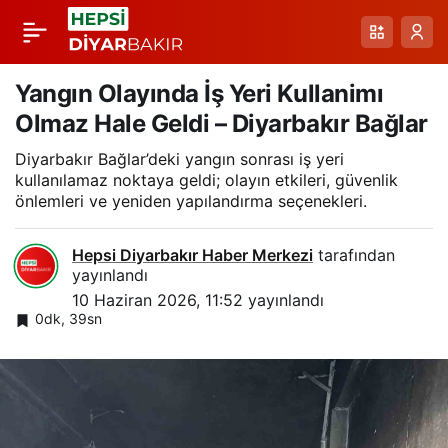
Çüngüş ile Karakaya
Paylaş
Barajı Yolunda Yağış
Yangın Olayında İş Yeri Kullanimı
Olmaz Hale Geldi – Diyarbakır Bağlar
Sonrası Hasar ve
Diyarbakır Bağlar’deki yangın sonrası iş yeri
kullanılamaz noktaya geldi; olayın etkileri, güvenlik
Onarım Çağrısı
önlemleri ve yeniden yapılandırma seçenekleri.
Hepsi Diyarbakır Haber Merkezi
tarafından
yayınlandı
10 Haziran 2026, 11:52
yayınlandı
0dk, 39sn