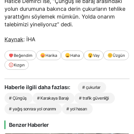
Hatice Demirci ise, “Çüngüş ile baraj arasındaki
yolun durumuna bakınca derin çukurların tehlike
yarattığını söylemek mümkün. Yolda onarım
talebimizi yineliyoruz” dedi.
Kaynak
: İHA
Beğendim
Harika
Haha
Vay
Üzgün
Kızgın
Haberle ilgili daha fazlası:
# çukurlar
# Çüngüş
# Karakaya Barajı
# trafik güvenliği
# yağış sonrası yol onarımı
# yol hasarı
Benzer Haberler