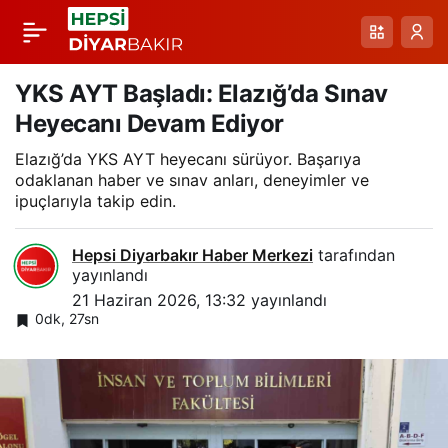
Malatya Havalimanı
Paylaş
Yeni Terminali:
YKS AYT Başladı: Elazığ’da Sınav
Heyecanı Devam Ediyor
Kapasite ve Modern
Elazığ’da YKS AYT heyecanı sürüyor. Başarıya
odaklanan haber ve sınav anları, deneyimler ve
Tasarımda Büyük
ipuçlarıyla takip edin.
Adım
Hepsi Diyarbakır Haber Merkezi
tarafından
yayınlandı
21 Haziran 2026, 13:32
yayınlandı
0dk, 27sn