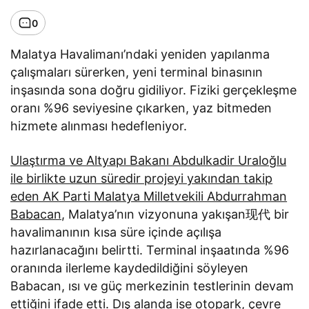
0
Malatya Havalimanı’ndaki yeniden yapılanma
çalışmaları sürerken, yeni terminal binasının
inşasında sona doğru gidiliyor. Fiziki gerçekleşme
oranı %96 seviyesine çıkarken, yaz bitmeden
hizmete alınması hedefleniyor.
Ulaştırma ve Altyapı Bakanı Abdulkadir Uraloğlu
ile birlikte uzun süredir projeyi yakından takip
eden AK Parti Malatya Milletvekili Abdurrahman
Babacan
, Malatya’nın vizyonuna yakışan现代 bir
havalimanının kısa süre içinde açılışa
hazırlanacağını belirtti. Terminal inşaatında %96
oranında ilerleme kaydedildiğini söyleyen
Babacan, ısı ve güç merkezinin testlerinin devam
ettiğini ifade etti. Dış alanda ise otopark, çevre