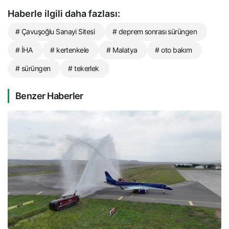
Haberle ilgili daha fazlası:
# Çavuşoğlu Sanayi Sitesi
# deprem sonrası sürüngen
# İHA
# kertenkele
# Malatya
# oto bakım
# sürüngen
# tekerlek
Benzer Haberler