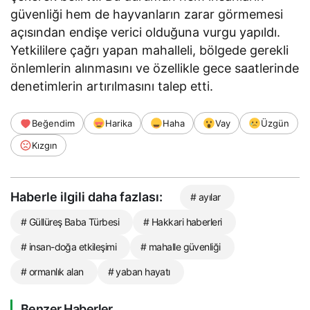
güvenliği hem de hayvanların zarar görmemesi
açısından endişe verici olduğuna vurgu yapıldı.
Yetkililere çağrı yapan mahalleli, bölgede gerekli
önlemlerin alınmasını ve özellikle gece saatlerinde
denetimlerin artırılmasını talep etti.
Beğendim
Harika
Haha
Vay
Üzgün
Kızgın
Haberle ilgili daha fazlası:
# ayılar
# Güllüreş Baba Türbesi
# Hakkari haberleri
# insan-doğa etkileşimi
# mahalle güvenliği
# ormanlık alan
# yaban hayatı
Benzer Haberler