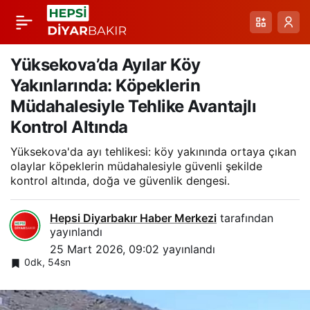
Görüntülenen Ayılar:
Paylaş
Yiyecek Arayışını
Yüksekova’da Ayılar Köy
Yakınlarında: Köpeklerin
Mahalle Çevresinde
Müdahalesiyle Tehlike Avantajlı
Kontrol Altında
Sürdürüyor
Yüksekova'da ayı tehlikesi: köy yakınında ortaya çıkan
olaylar köpeklerin müdahalesiyle güvenli şekilde
kontrol altında, doğa ve güvenlik dengesi.
Hepsi Diyarbakır Haber Merkezi
tarafından
yayınlandı
25 Mart 2026, 09:02
yayınlandı
0dk, 54sn