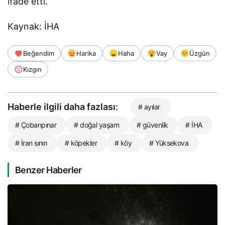
ifade etti.
Kaynak: İHA
Beğendim
Harika
Haha
Vay
Üzgün
Kızgın
Haberle ilgili daha fazlası:
# ayılar
# Çobanpınar
# doğal yaşam
# güvenlik
# İHA
# İran sınırı
# köpekler
# köy
# Yüksekova
Benzer Haberler