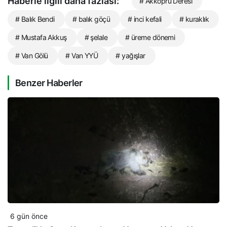
Haberle ilgili daha fazlası:
# Akköprü Deresi
# Balık Bendi
# balık göçü
# inci kefali
# kuraklık
# Mustafa Akkuş
# şelale
# üreme dönemi
# Van Gölü
# Van YYÜ
# yağışlar
Benzer Haberler
6 gün önce