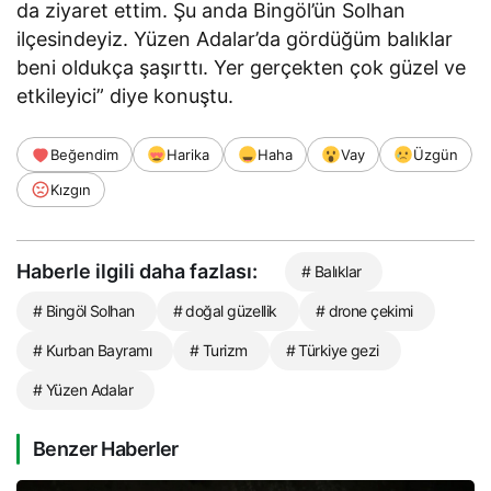
da ziyaret ettim. Şu anda Bingöl’ün Solhan
ilçesindeyiz. Yüzen Adalar’da gördüğüm balıklar
beni oldukça şaşırttı. Yer gerçekten çok güzel ve
etkileyici” diye konuştu.
Beğendim
Harika
Haha
Vay
Üzgün
Kızgın
Haberle ilgili daha fazlası:
# Balıklar
# Bingöl Solhan
# doğal güzellik
# drone çekimi
# Kurban Bayramı
# Turizm
# Türkiye gezi
# Yüzen Adalar
Benzer Haberler