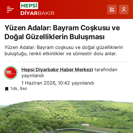
Van Gölü İnci Kefali:
Paylaş
Akköprü Deresi’nde
Yüzen Adalar: Bayram Coşkusu ve
Doğal Güzelliklerin Buluşması
Yükselen Yaşam Göçü
Yüzen Adalar: Bayram coşkusu ve doğal güzelliklerin
buluştuğu, renkli etkinlikler ve sömestir dolu anlar.
2026
Hepsi Diyarbakır Haber Merkezi
tarafından
yayınlandı
1 Haziran 2026, 10:42
yayınlandı
1dk, 9sn