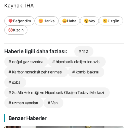
Kaynak: İHA
Beğendim
Harika
Haha
Vay
Üzgün
Kızgın
Haberle ilgili daha fazlası:
# 112
# doğal gaz sızıntısı
# hiperbarik oksijen tedavisi
# Karbonmonoksit zehirlenmesi
# kombi bakımı
# soba
# Su Altı Hekimliği ve Hiperbarik Oksijen Tedavi Merkezi
# uzman uyarıları
# Van
Benzer Haberler