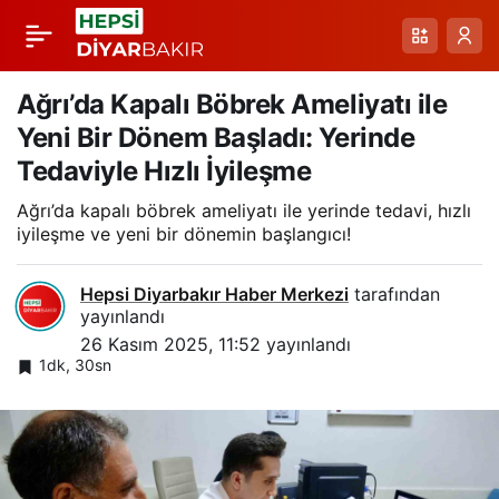
Van’da Kütlesel Uyarı:
Paylaş
Karbonmonoksit
Ağrı’da Kapalı Böbrek Ameliyatı ile
Yeni Bir Dönem Başladı: Yerinde
Zehirlenmeleri ve
Tedaviyle Hızlı İyileşme
Ağrı’da kapalı böbrek ameliyatı ile yerinde tedavi, hızlı
Doğal Gaz
iyileşme ve yeni bir dönemin başlangıcı!
Sızıntılarına Karşı
Hepsi Diyarbakır Haber Merkezi
tarafından
yayınlandı
Uzman Uyarıları
26 Kasım 2025, 11:52
yayınlandı
1dk, 30sn