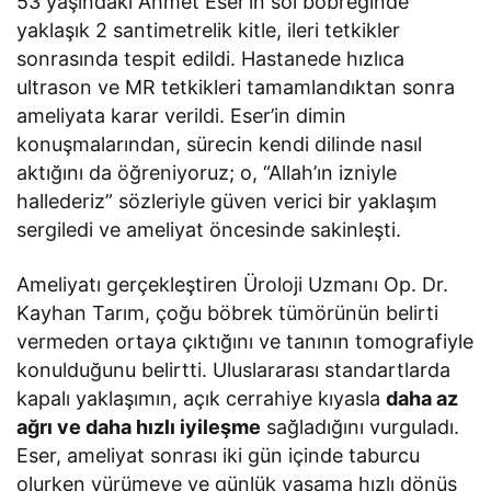
53 yaşındaki Ahmet Eser’in sol böbreğinde
yaklaşık 2 santimetrelik kitle, ileri tetkikler
sonrasında tespit edildi. Hastanede hızlıca
ultrason ve MR tetkikleri tamamlandıktan sonra
ameliyata karar verildi. Eser’in dimin
konuşmalarından, sürecin kendi dilinde nasıl
aktığını da öğreniyoruz; o, “Allah’ın izniyle
hallederiz” sözleriyle güven verici bir yaklaşım
sergiledi ve ameliyat öncesinde sakinleşti.
Ameliyatı gerçekleştiren Üroloji Uzmanı Op. Dr.
Kayhan Tarım, çoğu böbrek tümörünün belirti
vermeden ortaya çıktığını ve tanının tomografiyle
konulduğunu belirtti. Uluslararası standartlarda
kapalı yaklaşımın, açık cerrahiye kıyasla
daha az
ağrı ve daha hızlı iyileşme
sağladığını vurguladı.
Eser, ameliyat sonrası iki gün içinde taburcu
olurken yürümeye ve günlük yaşama hızlı dönüş