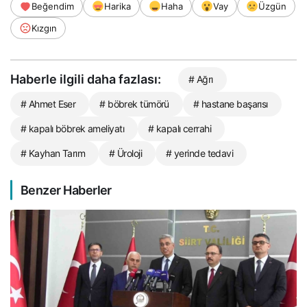
Beğendim
Harika
Haha
Vay
Üzgün
Kızgın
Haberle ilgili daha fazlası:
# Ağrı
# Ahmet Eser
# böbrek tümörü
# hastane başarısı
# kapalı böbrek ameliyatı
# kapalı cerrahi
# Kayhan Tarım
# Üroloji
# yerinde tedavi
Benzer Haberler