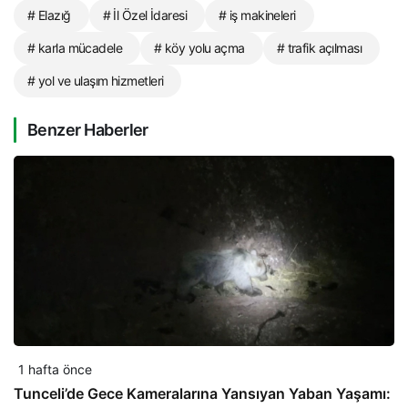
# Elazığ
# İl Özel İdaresi
# iş makineleri
# karla mücadele
# köy yolu açma
# trafik açılması
# yol ve ulaşım hizmetleri
Benzer Haberler
1 hafta önce
Tunceli’de Gece Kameralarına Yansıyan Yaban Yaşamı: