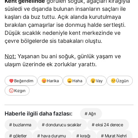
Kent genelinde
görülen soğuk, ağaçları kırağıyla
süsledi ve dışarıda bulunan insanların saçları ile
kaşları da buz tuttu. Açık alanda kurutulmaya
bırakılan çamaşırlar ise donmuş halde sertleşti.
Düşük sıcaklık nedeniyle kent merkezinde ve
çevre bölgelerde sis tabakaları oluştu.
Not:
Yaşanan bu ani soğuk, günlük yaşam ve
ulaşım üzerinde ek zorluklar yarattı.
Beğendim
Harika
Haha
Vay
Üzgün
Kızgın
Haberle ilgili daha fazlası:
# Ağrı
# buzlanma
# dondurucu sıcaklar
# eksi 24 derece
# göletler
# hava durumu
# kırağı
# Murat Nehri