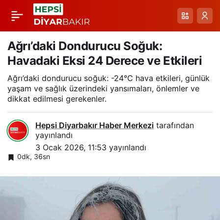
Tatvan’da Yoğun Kar
Paylaş
Sonrası Soğuklar: Buz
Ağrı’daki Dondurucu Soğuk:
Havadaki Eksi 24 Derece ve Etkileri
Sarkıtları ve Güvenlik
Ağrı’daki dondurucu soğuk: -24°C hava etkileri, günlük
yaşam ve sağlık üzerindeki yansımaları, önlemler ve
Uyarıları
dikkat edilmesi gerekenler.
Hepsi Diyarbakır Haber Merkezi
tarafından
yayınlandı
3 Ocak 2026, 11:53
yayınlandı
0dk, 36sn