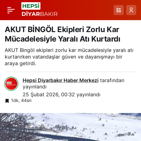
Erzurum’un Kırağı
Paylaş
Tutmuş Ağaçları:
AKUT BİNGÖL Ekipleri Zorlu Kar
Mücadelesiyle Yaralı Atı Kurtardı
Soğuk Havanın Görsel
AKUT Bingöl ekipleri zorlu kar mücadelesiyle yaralı atı
kurtarırken vatandaşlar güven ve dayanışmayı bir
Şöleni ve Uyarılar
araya getirdi.
Hepsi Diyarbakır Haber Merkezi
tarafından
yayınlandı
25 Şubat 2026, 00:32
yayınlandı
1dk, 44sn