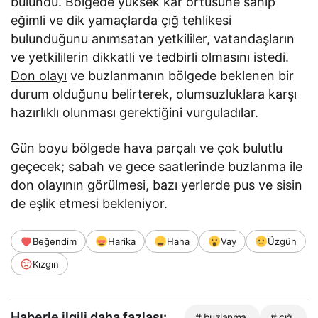
bulundu. Bölgede yüksek kar örtüsüne sahip
eğimli ve dik yamaçlarda çığ tehlikesi
bulunduğunu anımsatan yetkililer, vatandaşların
ve yetkililerin dikkatli ve tedbirli olmasını istedi.
Don olayı
ve buzlanmanın bölgede beklenen bir
durum olduğunu belirterek, olumsuzluklara karşı
hazırlıklı olunması gerektiğini vurguladılar.
Gün boyu bölgede hava parçalı ve çok bulutlu
geçecek; sabah ve gece saatlerinde buzlanma ile
don olayının görülmesi, bazı yerlerde pus ve sisin
de eşlik etmesi bekleniyor.
Beğendim
Harika
Haha
Vay
Üzgün
Kızgın
Haberle ilgili daha fazlası:
# buzlanma
# çığ