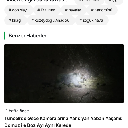
# don olayı
# Erzurum
# havalar
# Kar örtüsü
# kırağı
# kuzeydoğu Anadolu
# soğuk hava
Benzer Haberler
1 hafta önce
Tunceli’de Gece Kameralarına Yansıyan Yaban Yaşamı:
Domuz ile Boz Ayı Aynı Karede