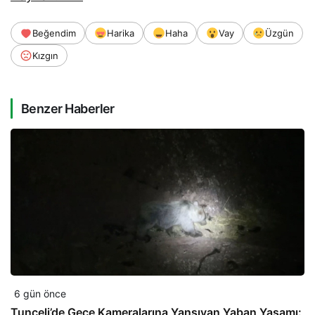
Beğendim
Harika
Haha
Vay
Üzgün
Kızgın
Benzer Haberler
6 gün önce
Tunceli’de Gece Kameralarına Yansıyan Yaban Yaşamı: