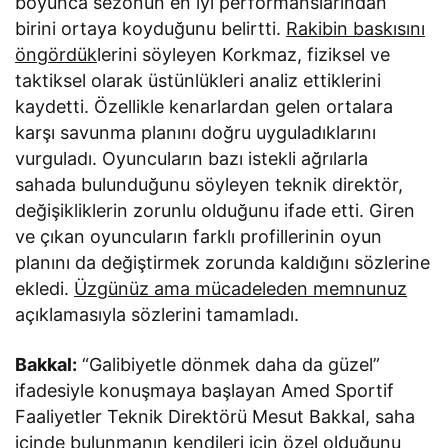
boyunca sezonun en iyi performanslarından
birini ortaya koyduğunu belirtti.
Rakibin baskısını
öngördük
lerini söyleyen Korkmaz, fiziksel ve
taktiksel olarak üstünlükleri analiz ettiklerini
kaydetti. Özellikle kenarlardan gelen ortalara
karşı savunma planını doğru uyguladıklarını
vurguladı. Oyuncuların bazı istekli ağrılarla
sahada bulunduğunu söyleyen teknik direktör,
değişikliklerin zorunlu olduğunu ifade etti. Giren
ve çıkan oyuncuların farklı profillerinin oyun
planını da değiştirmek zorunda kaldığını sözlerine
ekledi.
Üzgünüz ama mücadeleden memnunuz
açıklamasıyla sözlerini tamamladı.
Bakkal:
“Galibiyetle dönmek daha da güzel”
ifadesiyle konuşmaya başlayan Amed Sportif
Faaliyetler Teknik Direktörü Mesut Bakkal, saha
içinde bulunmanın kendileri için özel olduğunu