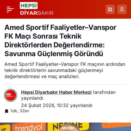
Amed Sportif
Paylaş
Faaliyetler Vanspor
Amed Sportif Faaliyetler–Vanspor
FK Maçı Sonrası Teknik
FK’ya Karşı Evinde 1-
Direktörlerden Değerlendirme:
Savunma Güçlenmiş Göründü
0’lık Galibiyetle
Amed Sportif Faaliyetler–Vanspor FK maçının ardından
teknik direktörlerin savunmadaki güçlenmeyi
Taşındı
değerlendirmesi ve maç analizleri.
Hepsi Diyarbakır Haber Merkezi
tarafından
yayınlandı
24 Şubat 2026, 10:32
yayınlandı
1dk, 32sn