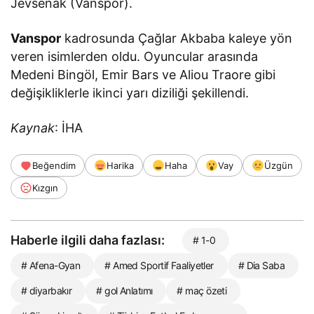
Jevsenak (Vanspor).
Vanspor
kadrosunda Çağlar Akbaba kaleye yön
veren isimlerden oldu. Oyuncular arasında
Medeni Bingöl, Emir Bars ve Aliou Traore gibi
değişikliklerle ikinci yarı diziliği şekillendi.
Kaynak
: İHA
Beğendim
Harika
Haha
Vay
Üzgün
Kızgın
Haberle ilgili daha fazlası:
# 1-0
# Afena-Gyan
# Amed Sportif Faaliyetler
# Dia Saba
# diyarbakır
# gol Anlatımı
# maç özeti