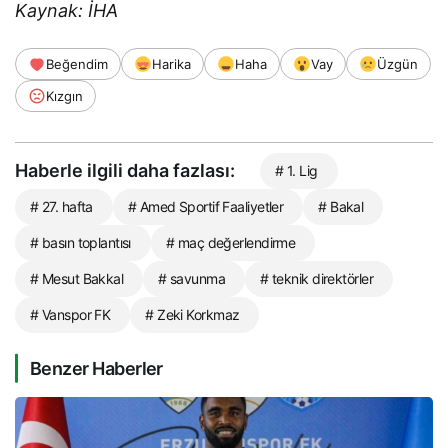
Kaynak: İHA
Beğendim
Harika
Haha
Vay
Üzgün
Kızgın
Haberle ilgili daha fazlası:
# 1. Lig
# 27. hafta
# Amed Sportif Faaliyetler
# Bakal
# basın toplantısı
# maç değerlendirme
# Mesut Bakkal
# savunma
# teknik direktörler
# Vanspor FK
# Zeki Korkmaz
Benzer Haberler