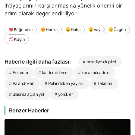
ihtiyaçlarının karşılanmasına yönelik önemli bir
adım olarak değerlendiriliyor.
Beğendim
Harika
Haha
Vay
Üzgün
Kızgın
Haberle ilgili daha fazlası:
# belediye ekipleri
# Erzurum
# kar temizleme
# karla mücadele
# Palandöken
# Palandöken yaylası
# Tekman
# ulaşıma açılan yol
# yörükler
Benzer Haberler