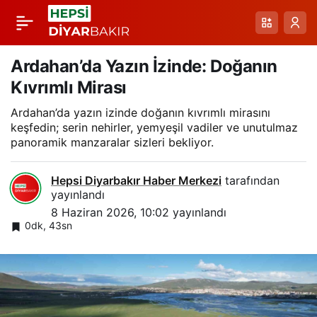
Karlı Zorlukların
Paylaş
Ardından Yollar Tekrar
Ardahan’da Yazın İzinde: Doğanın
Kıvrımlı Mirası
Açıldı: Tekman’de
Ardahan’da yazın izinde doğanın kıvrımlı mirasını
keşfedin; serin nehirler, yemyeşil vadiler ve unutulmaz
Haziran Mücadelesi
panoramik manzaralar sizleri bekliyor.
Hepsi Diyarbakır Haber Merkezi
tarafından
yayınlandı
8 Haziran 2026, 10:02
yayınlandı
0dk, 43sn