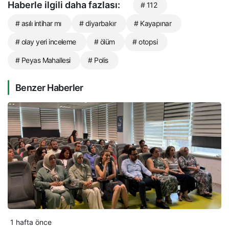
Haberle ilgili daha fazlası:
# 112
# asılı intihar mı
# diyarbakır
# Kayapınar
# olay yeri inceleme
# ölüm
# otopsi
# Peyas Mahallesi
# Polis
Benzer Haberler
1 hafta önce