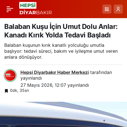
Kayapınar’da Bahçe
Paylaş
Odağında Üzücü Olay:
Balaban Kuşu İçin Umut Dolu Anlar:
Kanadı Kırık Yolda Tedavi Başladı
35 Yaşındaki Şüpheli
Balaban kuşunun kırık kanatlı yolculuğu umutla
başlıyor: tedavi süreci, bakım ve iyileşme umut veren
Vefat
anlara dönüşüyor.
Hepsi Diyarbakır Haber Merkezi
tarafından
yayınlandı
27 Mayıs 2026, 12:07
yayınlandı
0dk, 35sn