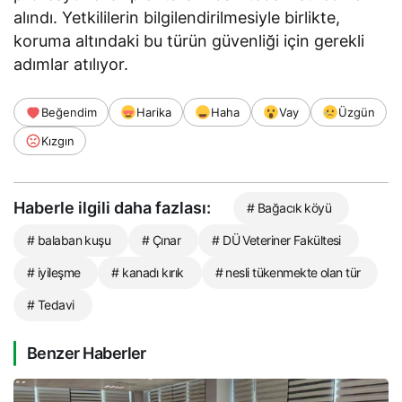
alındı. Yetkililerin bilgilendirilmesiyle birlikte,
koruma altındaki bu türün güvenliği için gerekli
adımlar atılıyor.
Beğendim
Harika
Haha
Vay
Üzgün
Kızgın
Haberle ilgili daha fazlası:
# Bağacık köyü
# balaban kuşu
# Çınar
# DÜ Veteriner Fakültesi
# iyileşme
# kanadı kırık
# nesli tükenmekte olan tür
# Tedavi
Benzer Haberler