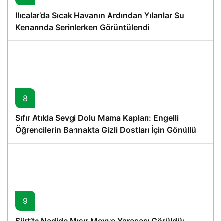
Ilıcalar’da Sıcak Havanın Ardından Yılanlar Su
Kenarında Serinlerken Görüntülendi
8
Sıfır Atıkla Sevgi Dolu Mama Kapları: Engelli
Öğrencilerin Barınakta Gizli Dostları İçin Gönüllü
Proje
9
Siirt’te Nadide Mısır Meyve Yarasası Görüldü: