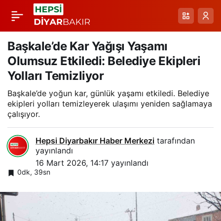
Kars’ta Dondurucu
Paylaş
Soğuklar: Buz
Başkale’de Kar Yağışı Yaşamı
Olumsuz Etkiledi: Belediye Ekipleri
Sarkıtları ve Zorlu
Yolları Temizliyor
Başkale’de yoğun kar, günlük yaşamı etkiledi. Belediye
Yaşam Koşulları
ekipleri yolları temizleyerek ulaşımı yeniden sağlamaya
çalışıyor.
Hepsi Diyarbakır Haber Merkezi
tarafından
yayınlandı
16 Mart 2026, 14:17
yayınlandı
0dk, 39sn