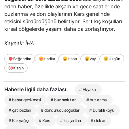
eden haber, özellikle akşam ve gece saatlerinde
buzlanma ve don olaylarının Kars genelinde
etkisini sürdürdüğünü belirtiyor. Sert kış koşulları
kırsal bölgelerde yaşamı daha da zorlaştırıyor.
Kaynak: İHA
Beğendim
Harika
Haha
Vay
Üzgün
Kızgın
Haberle ilgili daha fazlası:
# Akyaka
# bahar gecikmesi
# buz sarkıtları
# buzlanma
# çatı buzları
# dondurucu soğuklar
# Duraklı köyü
# Kar yağışı
# Kars
# kış şartları
# oluklar