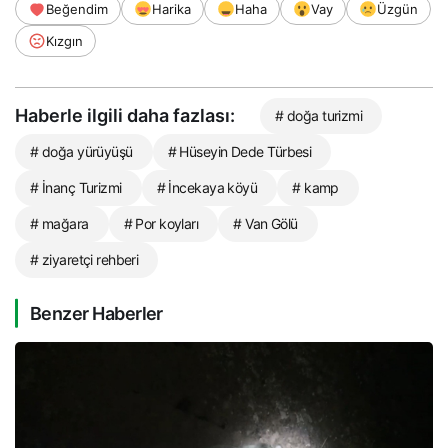
Beğendim
Harika
Haha
Vay
Üzgün
Kızgın
Haberle ilgili daha fazlası:
# doğa turizmi
# doğa yürüyüşü
# Hüseyin Dede Türbesi
# İnanç Turizmi
# İncekaya köyü
# kamp
# mağara
# Por koyları
# Van Gölü
# ziyaretçi rehberi
Benzer Haberler