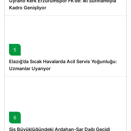
Gyrano Kerk Erzurumspor FK’de: İki Surinamlıyla
Kadro Genişliyor
5
Elazığ’da Sıcak Havalarda Acil Servis Yoğunluğu:
Uzmanlar Uyarıyor
6
Sis Büyüklüğündeki Ardahan-Sar Dağı Geçidi