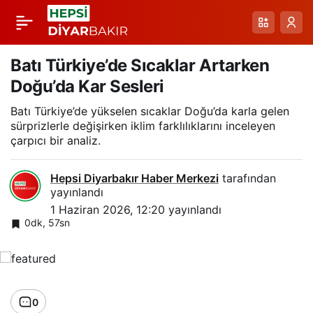
Pınarbaşı Dağlık
Paylaş
Bölgesinde Koca
Batı Türkiye’de Sıcaklar Artarken
Doğu’da Kar Sesleri
Engerek Görüntülendi
Batı Türkiye’de yükselen sıcaklar Doğu’da karla gelen
sürprizlerle değişirken iklim farklılıklarını inceleyen
çarpıcı bir analiz.
Hepsi Diyarbakır Haber Merkezi
tarafından
yayınlandı
1 Haziran 2026, 12:20
yayınlandı
0dk, 57sn
0