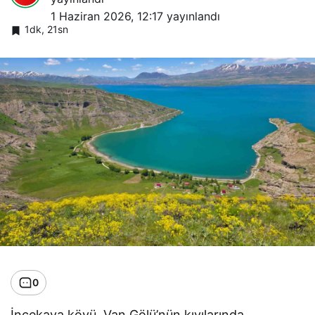
1 Haziran 2026, 12:17
yayınlandı
1dk, 21sn
0
İncekaya köyü, Van Gölü’nün kıyılarında