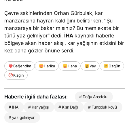
Çevre sakinlerinden Orhan Gürbulak, kar
manzarasına hayran kaldığını belirtirken, ‘‘Şu
manzaraya bir bakar mısınız? Bu memlekete bir
türlü yaz gelmiyor’’ dedi.
İHA
kaynaklı haberle
bölgeye akan haber akışı, kar yağışının etkisini bir
kez daha gözler önüne serdi.
Beğendim
Harika
Haha
Vay
Üzgün
Kızgın
Haberle ilgili daha fazlası:
# Doğu Anadolu
# İHA
# Kar yağışı
# Kısır Dağı
# Tunçoluk köyü
# yaz gelmiyor