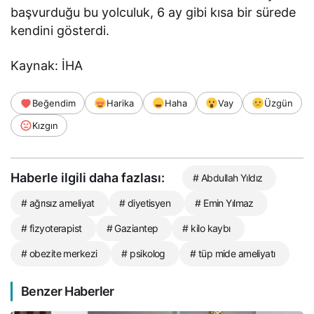
başvurduğu bu yolculuk, 6 ay gibi kısa bir sürede
kendini gösterdi.
Kaynak: İHA
Beğendim
Harika
Haha
Vay
Üzgün
Kızgın
Haberle ilgili daha fazlası:
# Abdullah Yıldız
# ağrısız ameliyat
# diyetisyen
# Emin Yılmaz
# fizyoterapist
# Gaziantep
# kilo kaybı
# obezite merkezi
# psikolog
# tüp mide ameliyatı
Benzer Haberler