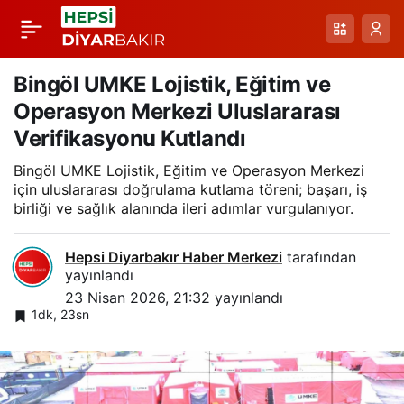
Gaziantep’te 170
Paylaş
Kilodan 120 Kiloya:
Bingöl UMKE Lojistik, Eğitim ve
Operasyon Merkezi Uluslararası
Ağrısız Tüp Mideyle
Verifikasyonu Kutlandı
Bingöl UMKE Lojistik, Eğitim ve Operasyon Merkezi
Büyük Dönüşüm
için uluslararası doğrulama kutlama töreni; başarı, iş
birliği ve sağlık alanında ileri adımlar vurgulanıyor.
Hepsi Diyarbakır Haber Merkezi
tarafından
yayınlandı
23 Nisan 2026, 21:32
yayınlandı
1dk, 23sn