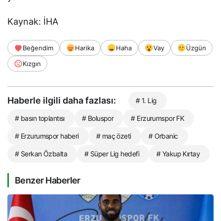
Kaynak: İHA
Beğendim
Harika
Haha
Vay
Üzgün
Kızgın
Haberle ilgili daha fazlası:
# 1. Lig
# basın toplantısı
# Boluspor
# Erzurumspor FK
# Erzurumspor haberi
# maç özeti
# Orbanic
# Serkan Özbalta
# Süper Lig hedefi
# Yakup Kırtay
Benzer Haberler