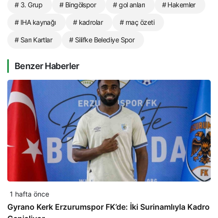
# 3. Grup
# Bingölspor
# gol anları
# Hakemler
# IHA kaynağı
# kadrolar
# maç özeti
# Sarı Kartlar
# Silifke Belediye Spor
Benzer Haberler
1 hafta önce
Gyrano Kerk Erzurumspor FK’de: İki Surinamlıyla Kadro