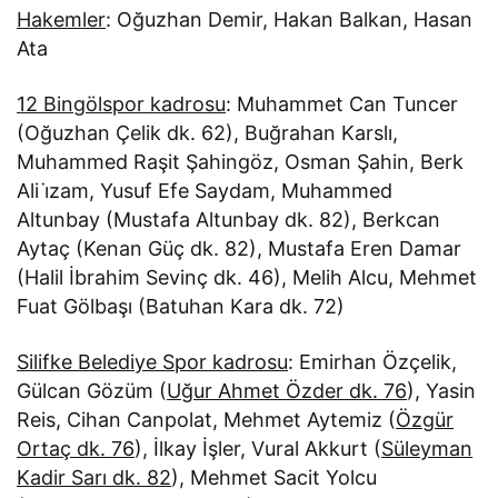
Hakemler
: Oğuzhan Demir, Hakan Balkan, Hasan
Ata
12 Bingölspor kadrosu
: Muhammet Can Tuncer
(Oğuzhan Çelik dk. 62), Buğrahan Karslı,
Muhammed Raşit Şahingöz, Osman Şahin, Berk
Ali i̇zam, Yusuf Efe Saydam, Muhammed
Altunbay (Mustafa Altunbay dk. 82), Berkcan
Aytaç (Kenan Güç dk. 82), Mustafa Eren Damar
(Halil İbrahim Sevinç dk. 46), Melih Alcu, Mehmet
Fuat Gölbaşı (Batuhan Kara dk. 72)
Silifke Belediye Spor kadrosu
: Emirhan Özçelik,
Gülcan Gözüm (
Uğur Ahmet Özder dk. 76
), Yasin
Reis, Cihan Canpolat, Mehmet Aytemiz (
Özgür
Ortaç dk. 76
), İlkay İşler, Vural Akkurt (
Süleyman
Kadir Sarı dk. 82
), Mehmet Sacit Yolcu