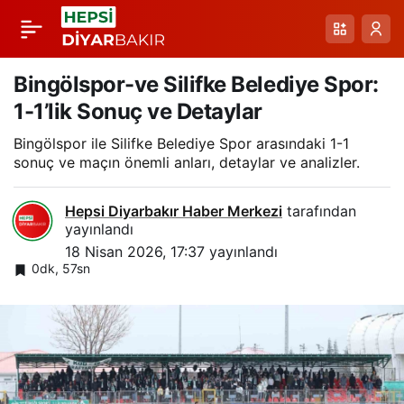
Erzurumspor FK
Paylaş
Teknik Direktörü
Bingölspor-ve Silifke Belediye Spor:
1-1’lik Sonuç ve Detaylar
Özbalta: Şehrin
Bingölspor ile Silifke Belediye Spor arasındaki 1-1
sonuç ve maçın önemli anları, detaylar ve analizler.
İstediği Yolculuk
Hepsi Diyarbakır Haber Merkezi
tarafından
Devam Ediyor
yayınlandı
18 Nisan 2026, 17:37
yayınlandı
0dk, 57sn