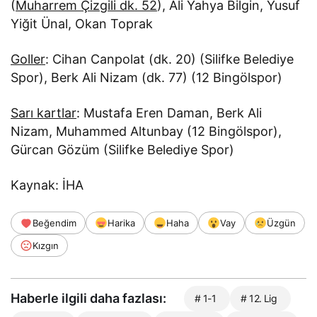
(
Muharrem Çizgili dk. 52
), Ali Yahya Bilgin, Yusuf
Yiğit Ünal, Okan Toprak
Goller
: Cihan Canpolat (dk. 20) (Silifke Belediye
Spor), Berk Ali Nizam (dk. 77) (12 Bingölspor)
Sarı kartlar
: Mustafa Eren Daman, Berk Ali
Nizam, Muhammed Altunbay (12 Bingölspor),
Gürcan Gözüm (Silifke Belediye Spor)
Kaynak: İHA
Beğendim
Harika
Haha
Vay
Üzgün
Kızgın
Haberle ilgili daha fazlası:
# 1-1
# 12. Lig