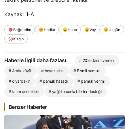
Kaynak: İHA
Beğendim
Harika
Haha
Vay
Üzgün
Kızgın
Haberle ilgili daha fazlası:
# 2025 tarım verileri
# Aralık köyü
# beyaz altın
# Bismil pamuk
# diyarbakır
# pamuk hasadı
# pamuk verimi
# tarım destekleri
# yağlı tohumlu bitkiler desteği
Benzer Haberler