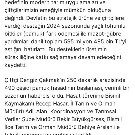
hedefinin modern tarım uygulamaları ve
çiftçilerimizin emeğiyle mümkün olduğuna
değindi. Devletin bu stratejik ürüne ve çiftçilere
verdiği desteğin 2024 sezonunda yağlı tohumlu
bitkiler (pamuk) fark ödemesi ile mazot-gübre
yardımları dahil toplam 595 milyon 485 bin TL’yi
aştığını hatırlattı. Bu desteklerin üretimin
sürekliliğine katkı sağlamaya devam edeceğini
kaydetti.
Çiftçi Cengiz Çakmak’ın 250 dekarlık arazisinde
499 çeşidi pamuk hasadının başlaması, verimli bir
sezonun habercisi oldu. Hasat törenine Bismil
Kaymakamı Recep Hasar, İl Tarım ve Orman
Müdürü Adil Alan, Koordinasyon ve Tarımsal
Veriler Şube Müdürü Bekir Büyükgürses, Bismil
İlçe Tarım ve Orman Müdürü Behiye Arslan ile
teknik personel ve üreticiler katıldı.