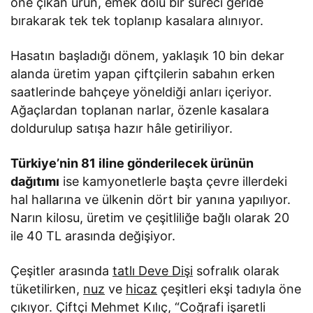
öne çıkan ürün, emek dolu bir süreci geride
bırakarak tek tek toplanıp kasalara alınıyor.
Hasatın başladığı dönem, yaklaşık 10 bin dekar
alanda üretim yapan çiftçilerin sabahın erken
saatlerinde bahçeye yöneldiği anları içeriyor.
Ağaçlardan toplanan narlar, özenle kasalara
doldurulup satışa hazır hâle getiriliyor.
Türkiye’nin 81 iline gönderilecek ürünün
dağıtımı
ise kamyonetlerle başta çevre illerdeki
hal hallarına ve ülkenin dört bir yanına yapılıyor.
Narın kilosu, üretim ve çeşitliliğe bağlı olarak 20
ile 40 TL arasında değişiyor.
Çeşitler arasında
tatlı Deve Dişi
sofralık olarak
tüketilirken,
nuz
ve
hicaz
çeşitleri ekşi tadıyla öne
çıkıyor. Çiftçi Mehmet Kılıç, “Coğrafi işaretli