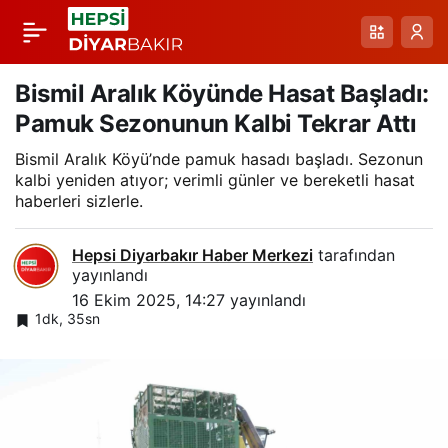
Oğuzeli Narının
Paylaş
Hasadı Başladı:
Bismil Aralık Köyünde Hasat Başladı:
Pamuk Sezonunun Kalbi Tekrar Attı
Coğrafi İşaretli Nar
Bismil Aralık Köyü’nde pamuk hasadı başladı. Sezonun
kalbi yeniden atıyor; verimli günler ve bereketli hasat
Yolda ve Pazarlarda
haberleri sizlerle.
Hepsi Diyarbakır Haber Merkezi
tarafından
yayınlandı
16 Ekim 2025, 14:27
yayınlandı
1dk, 35sn