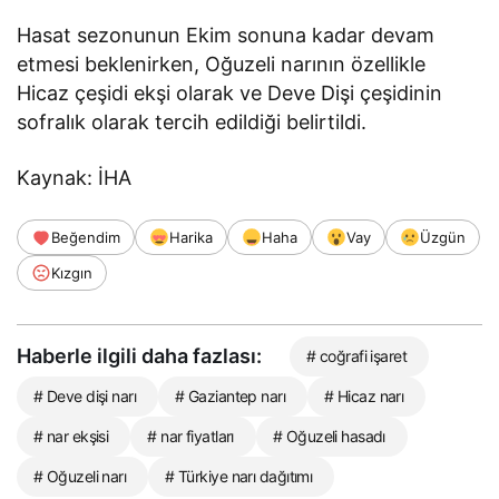
Hasat sezonunun Ekim sonuna kadar devam
etmesi beklenirken, Oğuzeli narının özellikle
Hicaz çeşidi ekşi olarak ve Deve Dişi çeşidinin
sofralık olarak tercih edildiği belirtildi.
Kaynak: İHA
Beğendim
Harika
Haha
Vay
Üzgün
Kızgın
Haberle ilgili daha fazlası:
# coğrafi işaret
# Deve dişi narı
# Gaziantep narı
# Hicaz narı
# nar ekşisi
# nar fiyatları
# Oğuzeli hasadı
# Oğuzeli narı
# Türkiye narı dağıtımı