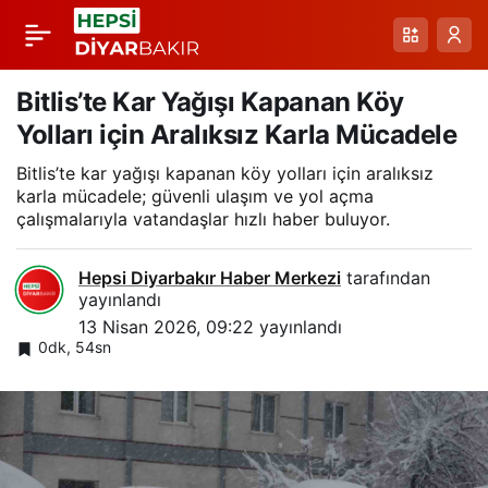
Diyarbakır’da
Paylaş
Barajlarda Kontrollü
Bitlis’te Kar Yağışı Kapanan Köy
Yolları için Aralıksız Karla Mücadele
ve Serbest Akışlı
Bitlis’te kar yağışı kapanan köy yolları için aralıksız
karla mücadele; güvenli ulaşım ve yol açma
Tahliye Süreçleri
çalışmalarıyla vatandaşlar hızlı haber buluyor.
Faaliyette
Hepsi Diyarbakır Haber Merkezi
tarafından
yayınlandı
13 Nisan 2026, 09:22
yayınlandı
0dk, 54sn