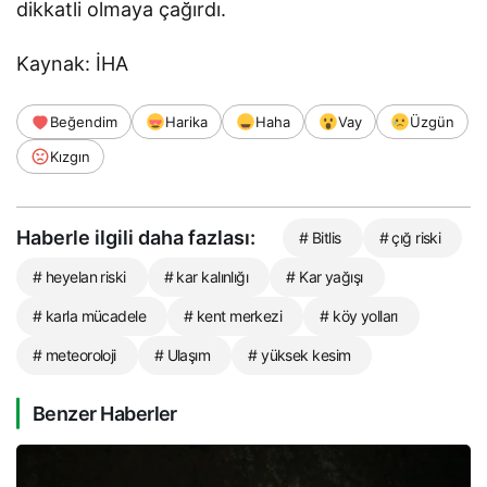
dikkatli olmaya çağırdı.
Kaynak: İHA
Beğendim
Harika
Haha
Vay
Üzgün
Kızgın
Haberle ilgili daha fazlası:
# Bitlis
# çığ riski
# heyelan riski
# kar kalınlığı
# Kar yağışı
# karla mücadele
# kent merkezi
# köy yolları
# meteoroloji
# Ulaşım
# yüksek kesim
Benzer Haberler