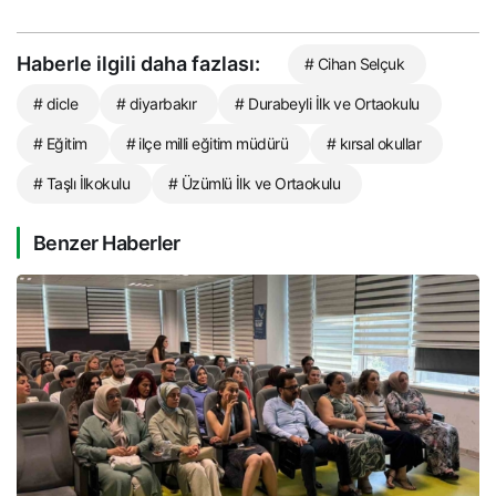
Haberle ilgili daha fazlası:
# Cihan Selçuk
# dicle
# diyarbakır
# Durabeyli İlk ve Ortaokulu
# Eğitim
# ilçe milli eğitim müdürü
# kırsal okullar
# Taşlı İlkokulu
# Üzümlü İlk ve Ortaokulu
Benzer Haberler