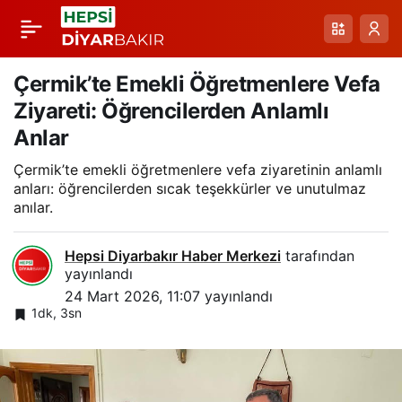
Diyarbakır Bağlar’de
Paylaş
Hafif Ticari Araçla
Çermik’te Emekli Öğretmenlere Vefa
Ziyareti: Öğrencilerden Anlamlı
Otomobil Çarpıştı:
Anlar
Çermik’te emekli öğretmenlere vefa ziyaretinin anlamlı
Jandarmadan
anları: öğrencilerden sıcak teşekkürler ve unutulmaz
anılar.
Zamanında Müdahale
Hepsi Diyarbakır Haber Merkezi
tarafından
yayınlandı
24 Mart 2026, 11:07
yayınlandı
1dk, 3sn