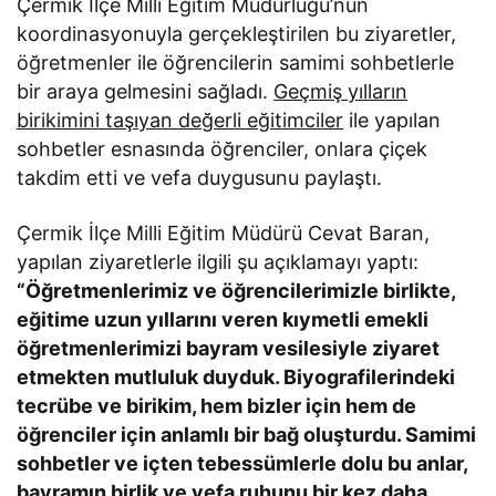
Çermik İlçe Milli Eğitim Müdürlüğü’nün
koordinasyonuyla gerçekleştirilen bu ziyaretler,
öğretmenler ile öğrencilerin samimi sohbetlerle
bir araya gelmesini sağladı.
Geçmiş yılların
birikimini taşıyan değerli eğitimciler
ile yapılan
sohbetler esnasında öğrenciler, onlara çiçek
takdim etti ve vefa duygusunu paylaştı.
Çermik İlçe Milli Eğitim Müdürü Cevat Baran,
yapılan ziyaretlerle ilgili şu açıklamayı yaptı:
“Öğretmenlerimiz ve öğrencilerimizle birlikte,
eğitime uzun yıllarını veren kıymetli emekli
öğretmenlerimizi bayram vesilesiyle ziyaret
etmekten mutluluk duyduk. Biyografilerindeki
tecrübe ve birikim, hem bizler için hem de
öğrenciler için anlamlı bir bağ oluşturdu. Samimi
sohbetler ve içten tebessümlerle dolu bu anlar,
bayramın birlik ve vefa ruhunu bir kez daha