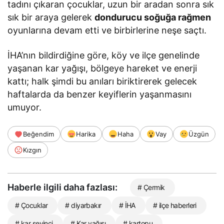
tadını çıkaran çocuklar, uzun bir aradan sonra sık
sık bir araya gelerek
dondurucu soğuğa rağmen
oyunlarına devam etti ve birbirlerine neşe saçtı.
İHA’nın bildirdiğine göre, köy ve ilçe genelinde
yaşanan kar yağışı, bölgeye hareket ve enerji
kattı; halk şimdi bu anıları biriktirerek gelecek
haftalarda da benzer keyiflerin yaşanmasını
umuyor.
Beğendim
Harika
Haha
Vay
Üzgün
Kızgın
Haberle ilgili daha fazlası:
# Çermik
# Çocuklar
# diyarbakır
# İHA
# ilçe haberleri
# kar sevinci
# Kar yağışı
# kartopu