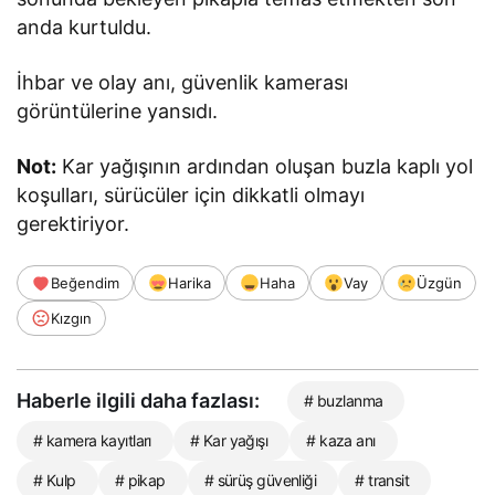
anda kurtuldu.
İhbar ve olay anı, güvenlik kamerası
görüntülerine yansıdı.
Not:
Kar yağışının ardından oluşan buzla kaplı yol
koşulları, sürücüler için dikkatli olmayı
gerektiriyor.
Beğendim
Harika
Haha
Vay
Üzgün
Kızgın
Haberle ilgili daha fazlası:
# buzlanma
# kamera kayıtları
# Kar yağışı
# kaza anı
# Kulp
# pikap
# sürüş güvenliği
# transit