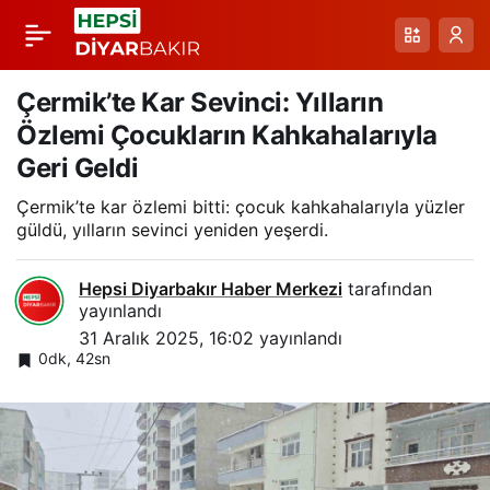
Kulp’ta Buzlanma
Paylaş
Nedeniyle Kaygan
Çermik’te Kar Sevinci: Yılların
Özlemi Çocukların Kahkahalarıyla
Yolda Transit ve Pikap
Geri Geldi
Çermik’te kar özlemi bitti: çocuk kahkahalarıyla yüzler
Çarpışması Kamerada
güldü, yılların sevinci yeniden yeşerdi.
Hepsi Diyarbakır Haber Merkezi
tarafından
yayınlandı
31 Aralık 2025, 16:02
yayınlandı
0dk, 42sn