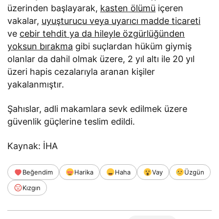
üzerinden başlayarak,
kasten ölümü
içeren
vakalar,
uyuşturucu veya uyarıcı madde ticareti
ve
cebir tehdit ya da hileyle özgürlüğünden
yoksun bırakma
gibi suçlardan hüküm giymiş
olanlar da dahil olmak üzere, 2 yıl altı ile 20 yıl
üzeri hapis cezalarıyla aranan kişiler
yakalanmıştır.
Şahıslar, adli makamlara sevk edilmek üzere
güvenlik güçlerine teslim edildi.
Kaynak: İHA
Beğendim
Harika
Haha
Vay
Üzgün
Kızgın