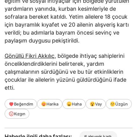
eğitim ve sosyal ihtiyaçlar için bölgede yürütülen
yardımların yanında, kurban kesimleriyle de
sofralara bereket katıldı. Yetim ailelere 18 çocuk
için bayramlık kıyafet ve 20 ailenin alışveriş kartı
verildi; bu adımlarla bayram öncesi sevinç ve
paylaşım duygusu pekiştirildi.
Gönüllü Fikri Akkılıç
, bölgede ihtiyaç sahiplerini
önceliklendirdiklerini belirterek, yardım
çalışmalarının sürdüğünü ve bu tür etkinliklerin
çocuklar ile ailelerin yüzünü güldürdüğünü ifade
etti.
Beğendim
Harika
Haha
Vay
Üzgün
Kızgın
Haberle ilgili daha fazlası:
# alışveriş kartı