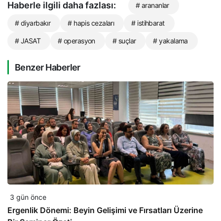
Haberle ilgili daha fazlası:
# arananlar
# diyarbakır
# hapis cezaları
# istihbarat
# JASAT
# operasyon
# suçlar
# yakalama
Benzer Haberler
3 gün önce
Ergenlik Dönemi: Beyin Gelişimi ve Fırsatları Üzerine