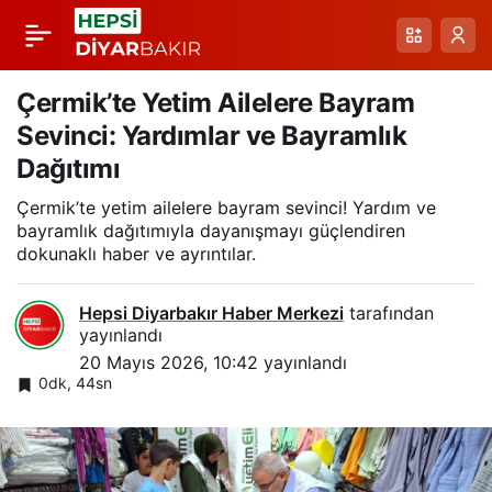
Diyarbakır JASAT
Paylaş
Operasyonunda
Çermik’te Yetim Ailelere Bayram
Sevinci: Yardımlar ve Bayramlık
Aranan 162 Şüpheli
Dağıtımı
Çermik’te yetim ailelere bayram sevinci! Yardım ve
Yakalandı
bayramlık dağıtımıyla dayanışmayı güçlendiren
dokunaklı haber ve ayrıntılar.
Hepsi Diyarbakır Haber Merkezi
tarafından
yayınlandı
20 Mayıs 2026, 10:42
yayınlandı
0dk, 44sn