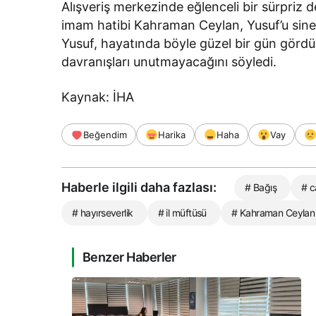
Alışveriş merkezinde eğlenceli bir sürpriz d
imam hatibi Kahraman Ceylan, Yusuf’u sinem
Yusuf, hayatında böyle güzel bir gün gördüğü
davranışları unutmayacağını söyledi.
Kaynak: İHA
Beğendim
Harika
Haha
Vay
Haberle ilgili daha fazlası:
# Bağış
# c
# hayırseverlik
# il müftüsü
# Kahraman Ceylan
Benzer Haberler