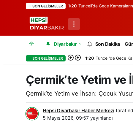
1:20
Tunceli’de Gece Kameraları
SON GELIŞMELER
Diyarbakır
Son Dakika
Gü
1:20
Tunceli’de Gece Ka
SON GELIŞMELER
Çermik’te Yetim ve
Çermik’te Yetim ve İhsan: Çocuk Yusuf
Hepsi Diyarbakır Haber Merkezi
tarafınd
5 Mayıs 2026, 09:57
yayınlandı