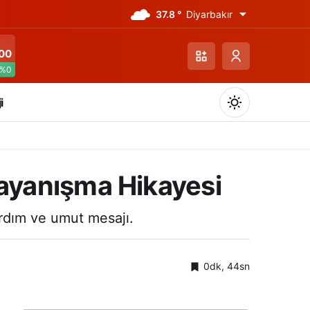
37.8 °
Diyarbakır
00
%0
i
ayanışma Hikayesi
Gündüz Modu
ardım ve umut mesajı.
Gündüz modunu seçin.
0dk, 44sn
Gece Modu
Gece modunu seçin.