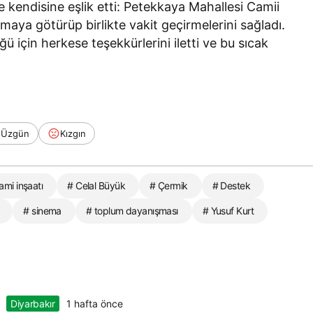
e kendisine eşlik etti: Petekkaya Mahallesi Camii
aya götürüp birlikte vakit geçirmelerini sağladı.
 için herkese teşekkürlerini iletti ve bu sıcak
Üzgün
Kızgın
ami inşaatı
# Celal Büyük
# Çermik
# Destek
# sinema
# toplum dayanışması
# Yusuf Kurt
Diyarbakır
1 hafta önce