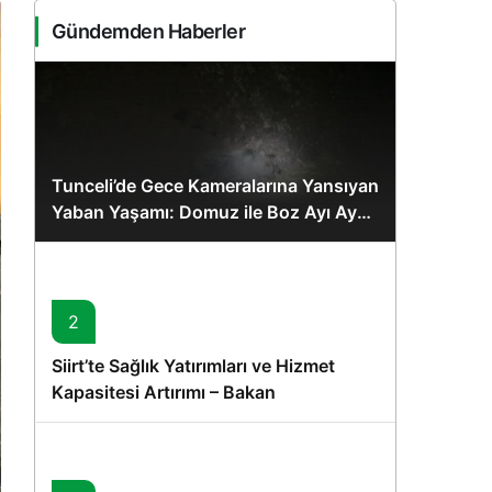
Sistem Modu
Gündemden Haberler
Sistem modunu seçin.
Tunceli’de Gece Kameralarına Yansıyan
Yaban Yaşamı: Domuz ile Boz Ayı Aynı
Karede
2
Siirt’te Sağlık Yatırımları ve Hizmet
Kapasitesi Artırımı – Bakan
Memişoğlu’nun Ziyareti