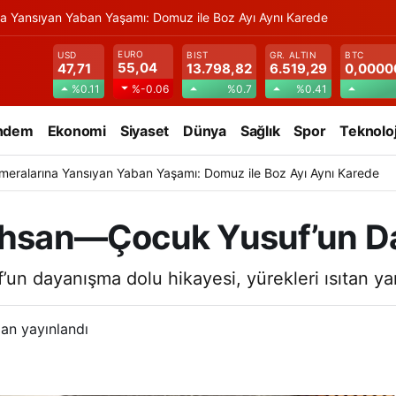
na Yansıyan Yaban Yaşamı: Domuz ile Boz Ayı Aynı Karede
EURO
USD
BIST
GR. ALTIN
BTC
55,04
47,71
13.798,82
6.519,29
0,0000
%0.11
%0.7
%0.41
%-0.06
ndem
Ekonomi
Siyaset
Dünya
Sağlık
Spor
Teknoloj
meralarına Yansıyan Yaban Yaşamı: Domuz ile Boz Ayı Aynı Karede
 İhsan—Çocuk Yusuf’un D
’un dayanışma dolu hikayesi, yürekleri ısıtan y
an yayınlandı