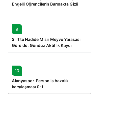
Engelli Öğrencilerin Barınakta Gizli
Dostları İçin Gönüllü Proje
9
Siirt’te Nadide Mısır Meyve Yarasası
Görüldü: Gündüz Aktiflik Kaydı
10
Alanyaspor-Perspolis hazırlık
karşılaşması 0-1