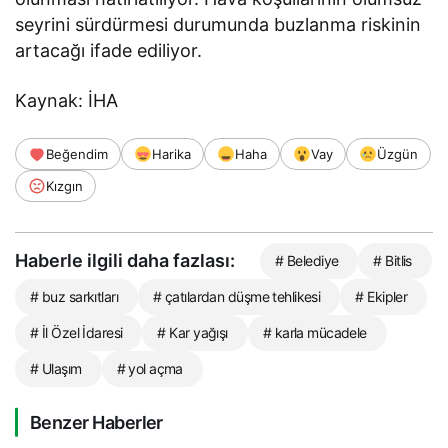
seyrini sürdürmesi durumunda buzlanma riskinin
artacağı ifade ediliyor.
Kaynak: İHA
Beğendim
Harika
Haha
Vay
Üzgün
Kızgın
Haberle ilgili daha fazlası:
# Belediye
# Bitlis
# buz sarkıtları
# çatılardan düşme tehlikesi
# Ekipler
# İl Özel İdaresi
# Kar yağışı
# karla mücadele
# Ulaşım
# yol açma
Benzer Haberler