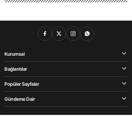
Kurumsal
Bağlantılar
Popüler Sayfalar
Gündeme Dair
Künye
Hesabım
Gizlilik Politikası
İletişim
Hesabımı Sil
© Telif Hakkı 2025, Tüm Hakları Saklıdır.