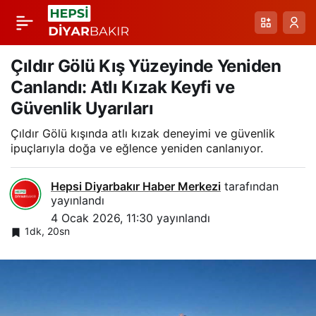
Bitlis’te Kar
Paylaş
Mücadelesi: Yollar
Çıldır Gölü Kış Yüzeyinde Yeniden
Canlandı: Atlı Kızak Keyfi ve
Açılıyor, Bina
Güvenlik Uyarıları
Çıldır Gölü kışında atlı kızak deneyimi ve güvenlik
Çatılarında Tehlike
ipuçlarıyla doğa ve eğlence yeniden canlanıyor.
Önleniyor
Hepsi Diyarbakır Haber Merkezi
tarafından
yayınlandı
4 Ocak 2026, 11:30
yayınlandı
1dk, 20sn