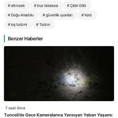
# atlı kızak
# buz tabakası
# Çıldır Gölü
# Doğu Anadolu
# güvenlik uyarıları
# Kars
# kış turizmi
# Turizm
Benzer Haberler
7 saat önce
Tunceli’de Gece Kameralarına Yansıyan Yaban Yaşamı: