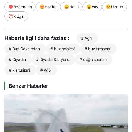
Beğendim
Harika
Haha
Vay
Üzgün
Kızgın
Haberle ilgili daha fazlası:
# Ağrı
# Buz Devri rotası
# buz şelalesi
# buz tırmanışı
# Diyadin
# Diyadin Kanyonu
# doğa sporları
# kış turizmi
# WI5
Benzer Haberler