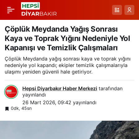
Diyadin Kanyonu’nda
Paylaş
Buz Şelalesinde Buz
Çöplük Meydanda Yağış Sonrası
Kaya ve Toprak Yığını Nedeniyle Yol
Tırmanışı: WI5
Kapanışı ve Temizlik Çalışmaları
Çöplük Meydanda yağış sonrası kaya ve toprak yığını
Zorlukta Yeni Rotanın
nedeniyle yol kapandı; ekipler temizlik çalışmalarıyla
ulaşımı yeniden güvenli hale getiriyor.
İlk Tırmanışı
Hepsi Diyarbakır Haber Merkezi
tarafından
yayınlandı
26 Mart 2026, 09:42
yayınlandı
0dk, 45sn