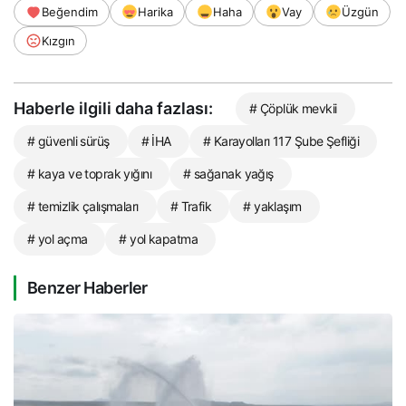
Beğendim
Harika
Haha
Vay
Üzgün
Kızgın
Haberle ilgili daha fazlası:
# Çöplük mevkii
# güvenli sürüş
# İHA
# Karayolları 117 Şube Şefliği
# kaya ve toprak yığını
# sağanak yağış
# temizlik çalışmaları
# Trafik
# yaklaşım
# yol açma
# yol kapatma
Benzer Haberler