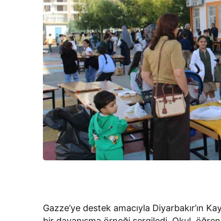
Gazze’ye destek amacıyla Diyarbakır’ın Kaya
bir dayanışma örneği sergiledi. Okul, öğrenci