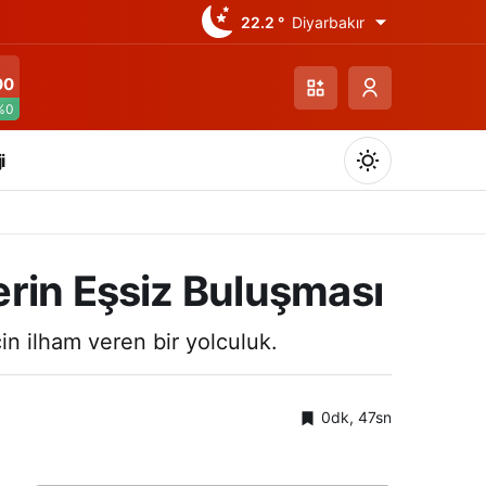
22.2 °
Diyarbakır
00
%0
i
erin Eşsiz Buluşması
Gündüz Modu
in ilham veren bir yolculuk.
Gündüz modunu seçin.
0dk, 47sn
Gece Modu
Gece modunu seçin.