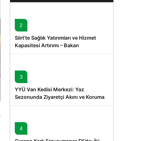
Karede
2
Siirt’te Sağlık Yatırımları ve Hizmet
Kapasitesi Artırımı – Bakan
Memişoğlu’nun Ziyareti
3
YYÜ Van Kedisi Merkezi: Yaz
Sezonunda Ziyaretçi Akını ve Koruma
Vurgusu
4
Gyrano Kerk Erzurumspor FK’de: İki