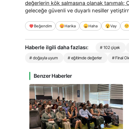
değerlerin kök salmasına olanak tanımalı; 
geleceğe güvenli ve duyarlı nesiller yetişti
Beğendim
Harika
Haha
Vay
Haberle ilgili daha fazlası:
# 102 çiçek
# doğayla uyum
# eğitimde değerler
# Final Ok
Benzer Haberler