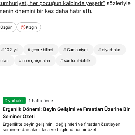
Cumhuriyet, her çocuğun kalbinde yeşerir”
sözleriyle
rmenin önemini bir kez daha hatırlattı.
Üzgün
Kızgın
# 102. yıl
# çevre bilinci
# Cumhuriyet
# diyarbakır
ulları
# ritim çalışmaları
# sürdürülebilirlik
Diyarbakır
1 hafta önce
Ergenlik Dönemi: Beyin Gelişimi ve Fırsatları Üzerine Bir
Seminer Özeti
Ergenlikte beyin gelişimini, değişimleri ve fırsatları özetleyen
seminere dair akıcı, kısa ve bilgilendirici bir özet.