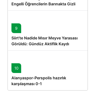
Engelli Öğrencilerin Barınakta Gizli
Dostları İçin Gönüllü Proje
9
Siirt’te Nadide Mısır Meyve Yarasası
Görüldü: Gündüz Aktiflik Kaydı
10
Alanyaspor-Perspolis hazırlık
karşılaşması 0-1