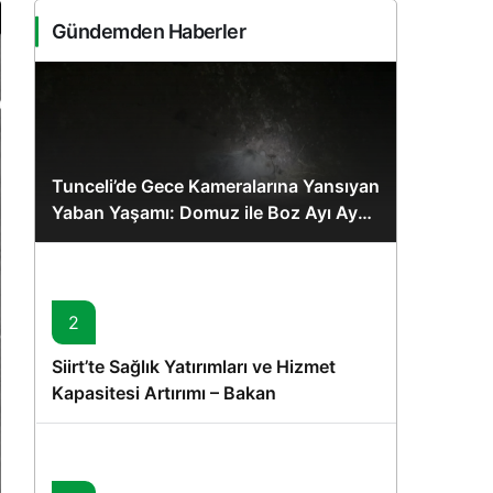
Sistem Modu
Gündemden Haberler
Sistem modunu seçin.
Tunceli’de Gece Kameralarına Yansıyan
Yaban Yaşamı: Domuz ile Boz Ayı Aynı
Karede
2
Siirt’te Sağlık Yatırımları ve Hizmet
Kapasitesi Artırımı – Bakan
Memişoğlu’nun Ziyareti