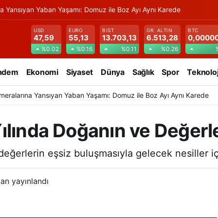
na Yansıyan Yaban Yaşamı: Domuz ile Boz Ayı Aynı Karede
USD
EURO
BIST
GR. ALTIN
BTC
47,59
55,13
13.703,13
6.513,28
0,0000
%0.02
%0.16
%0.11
%0.26
ndem
Ekonomi
Siyaset
Dünya
Sağlık
Spor
Teknoloj
meralarına Yansıyan Yaban Yaşamı: Domuz ile Boz Ayı Aynı Karede
ılında Doğanın ve Değerl
eğerlerin eşsiz buluşmasıyla gelecek nesiller iç
an yayınlandı