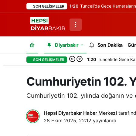
1:20
Tunceli’de Gece Kameraları
SON GELIŞMELER
Diyarbakır
Son Dakika
Gü
1:20
Tunceli’de Gece Ka
SON GELIŞMELER
Cumhuriyetin 102. Y
Cumhuriyetin 102. yılında doğanın ve d
Hepsi Diyarbakır Haber Merkezi
tarafınd
28 Ekim 2025, 22:12
yayınlandı