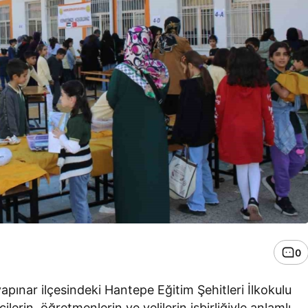
0
pınar ilçesindeki Hantepe Eğitim Şehitleri İlkokulu
lerin, öğretmenlerin ve velilerin işbirliğiyle anlamlı