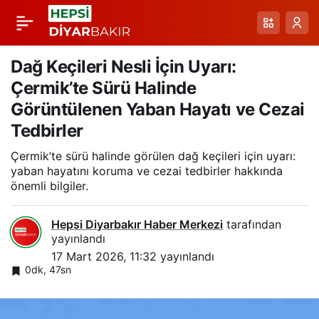
Erken Doğan Oğlağa
Paylaş
Evde Özenle Bakım:
Dağ Keçileri Nesli İçin Uyarı:
Çermik’te Sürü Halinde
Karabey Köyünde
Görüntülenen Yaban Hayatı ve Cezai
Tedbirler
Anneden Süt
Çermik’te sürü halinde görülen dağ keçileri için uyarı:
yaban hayatını koruma ve cezai tedbirler hakkında
Alamayan Yeni
önemli bilgiler.
Doğanlar
Hepsi Diyarbakır Haber Merkezi
tarafından
yayınlandı
17 Mart 2026, 11:32
yayınlandı
0dk, 47sn