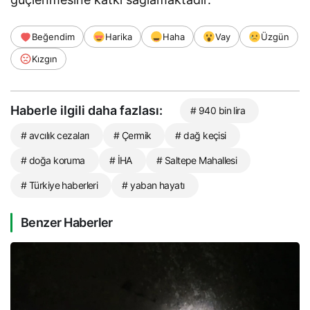
Beğendim
Harika
Haha
Vay
Üzgün
Kızgın
Haberle ilgili daha fazlası:
# 940 bin lira
# avcılık cezaları
# Çermik
# dağ keçisi
# doğa koruma
# İHA
# Saltepe Mahallesi
# Türkiye haberleri
# yaban hayatı
Benzer Haberler