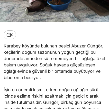
0
Karabey köyünde bulunan besici Abuzer Güngör,
keçilerin doğum sezonunun yoğun geçtiği bu
dönemde anneden süt ememeyen bir oğlağa özel
bakım uyguluyor. Soğuk havada güçsüzleşen
oğlağı evinde güvenli bir ortamda büyütüyor ve
biberonla besliyor.
İşin en önemli kısmı, erken doğan oğlağın sürü
içinde ezilme riskini azaltmak için geçici olarak
inside tutulmasıdır. Güngör, birkaç gün boyunca
evin içinde sıcak ve sakin bir ortam sağlayarak