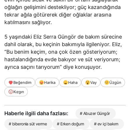
oğlağın gelişimini destekliyor; güç kazandığında
tekrar ağıla götürerek diğer oğlaklar arasına
katılmasını sağlıyor.
5 yaşındaki Eliz Serra Güngör de bakım sürecine
dahil olarak, bu keçinin bakımıyla ilgileniyor. Eliz,
“Bu benim keçim, ona çok özen gösteriyorum;
hastalandığında evde bakıyor ve süt veriyorum;
ayrıca saçını tarıyorum” diye konuşuyor.
Beğendim
Harika
Haha
Vay
Üzgün
Kızgın
Haberle ilgili daha fazlası:
# Abuzer Güngör
# biberonla süt verme
# Erken doğum
# ev içi bakım