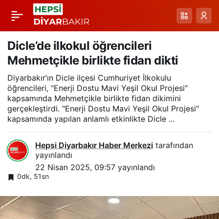
Farklı meslek
Paylaş
gruplarından 167
Dicle’de ilkokul öğrencileri
Mehmetçikle birlikte fidan dikti
tenisçinin katıldığı
Diyarbakır’ın Dicle ilçesi Cumhuriyet İlkokulu
öğrencileri, "Enerji Dostu Mavi Yeşil Okul Projesi"
turnuva tamamlandı
kapsamında Mehmetçikle birlikte fidan dikimini
gerçekleştirdi. "Enerji Dostu Mavi Yeşil Okul Projesi"
kapsamında yapılan anlamlı etkinlikte Dicle ...
Hepsi Diyarbakır Haber Merkezi
tarafından
yayınlandı
22 Nisan 2025, 09:57
yayınlandı
0dk, 51sn