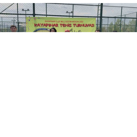
0
Diyarbakır’da Kayapınar İlçe Milli Eğitim
Müdürlüğü’nün bu yıl 2.’sini düzenlediği ve 167
tenisçinin katıldığı turnuva tamamlandı.