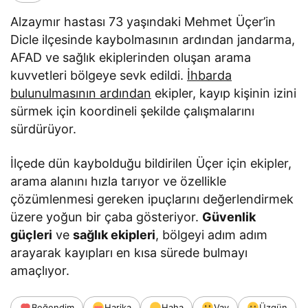
Alzaymır hastası 73 yaşındaki Mehmet Üçer’in
Dicle ilçesinde kaybolmasının ardından jandarma,
AFAD ve sağlık ekiplerinden oluşan arama
kuvvetleri bölgeye sevk edildi.
İhbarda
bulunulmasının ardından
ekipler, kayıp kişinin izini
sürmek için koordineli şekilde çalışmalarını
sürdürüyor.
İlçede dün kaybolduğu bildirilen Üçer için ekipler,
arama alanını hızla tarıyor ve özellikle
çözümlenmesi gereken ipuçlarını değerlendirmek
üzere yoğun bir çaba gösteriyor.
Güvenlik
güçleri
ve
sağlık ekipleri
, bölgeyi adım adım
arayarak kayıpları en kısa sürede bulmayı
amaçlıyor.
Beğendim
Harika
Haha
Vay
Üzgün