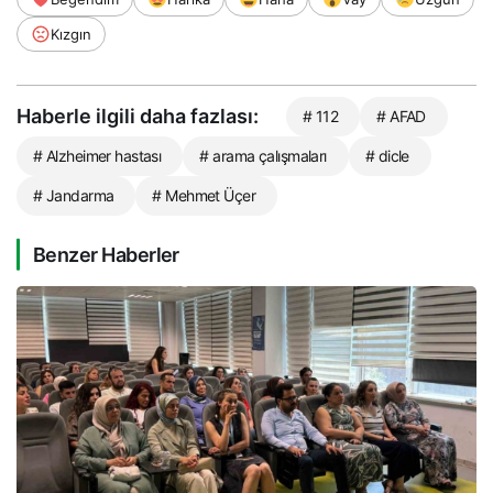
Kızgın
Haberle ilgili daha fazlası:
# 112
# AFAD
# Alzheimer hastası
# arama çalışmaları
# dicle
# Jandarma
# Mehmet Üçer
Benzer Haberler