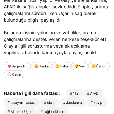
Merkezine ihbar yapıldı ve olay yerine jandarma,
AFAD ile sağlık ekipleri sevk edildi. Ekipler, arama
çalışmalarını sürdürürken Üçer’in sağ olarak
bulunduğu bilgisi paylaşıldı.
Bulunan kişinin yakınları ve yetkililer, arama
çalışmalarına destek veren herkese teşekkür etti.
Olayla ilgili soruşturma veya ek açıklama
yapılması halinde kamuoyuyla paylaşılacaktır.
Beğendim
Harika
Haha
Vay
Üzgün
Kızgın
Haberle ilgili daha fazlası:
# 112
# AFAD
# alzaymır hastası
# dicle
# Jandarma
# kayıp
# Mehmet Üçer
# sağlık ekipleri