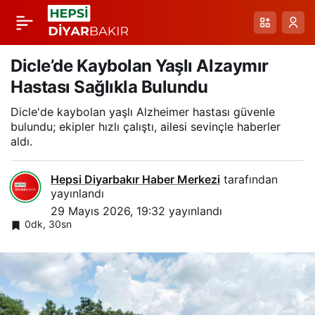
Dicle’de 73 Yaşındaki
Paylaş
Alzheimer Hastası
Dicle’de Kaybolan Yaşlı Alzaymır
Hastası Sağlıkla Bulundu
Mehmet Üçer İçin
Dicle'de kaybolan yaşlı Alzheimer hastası güvenle
bulundu; ekipler hızlı çalıştı, ailesi sevinçle haberler
Arama Çalışmaları
aldı.
Devam Ediyor
Hepsi Diyarbakır Haber Merkezi
tarafından
yayınlandı
29 Mayıs 2026, 19:32
yayınlandı
0dk, 30sn