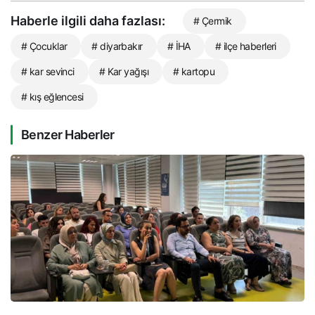
Haberle ilgili daha fazlası:
# Çermik
# Çocuklar
# diyarbakır
# İHA
# ilçe haberleri
# kar sevinci
# Kar yağışı
# kartopu
# kış eğlencesi
Benzer Haberler