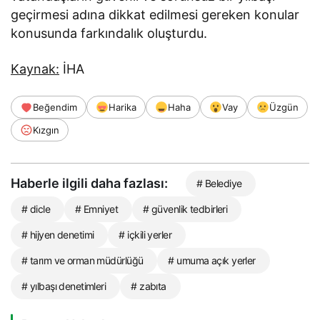
geçirmesi adına dikkat edilmesi gereken konular
konusunda farkındalık oluşturdu.
Kaynak:
İHA
Beğendim
Harika
Haha
Vay
Üzgün
Kızgın
Haberle ilgili daha fazlası:
# Belediye
# dicle
# Emniyet
# güvenlik tedbirleri
# hijyen denetimi
# içkili yerler
# tarım ve orman müdürlüğü
# umuma açık yerler
# yılbaşı denetimleri
# zabıta