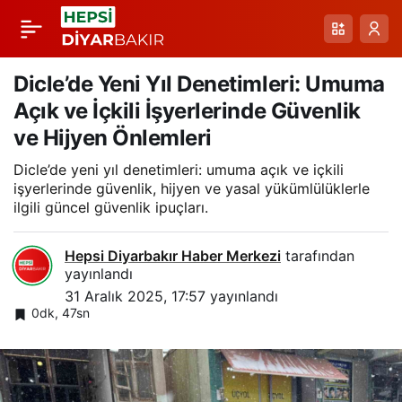
Çermik’te Kar Sevinci:
Paylaş
Yılların Özlemi
Dicle’de Yeni Yıl Denetimleri: Umuma
Açık ve İçkili İşyerlerinde Güvenlik
Çocukların
ve Hijyen Önlemleri
Dicle’de yeni yıl denetimleri: umuma açık ve içkili
Kahkahalarıyla Geri
işyerlerinde güvenlik, hijyen ve yasal yükümlülüklerle
ilgili güncel güvenlik ipuçları.
Geldi
Hepsi Diyarbakır Haber Merkezi
tarafından
yayınlandı
31 Aralık 2025, 17:57
yayınlandı
0dk, 47sn