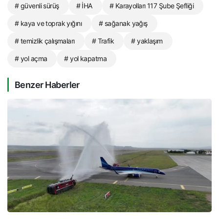
# güvenli sürüş
# İHA
# Karayolları 117 Şube Şefliği
# kaya ve toprak yığını
# sağanak yağış
# temizlik çalışmaları
# Trafik
# yaklaşım
# yol açma
# yol kapatma
Benzer Haberler