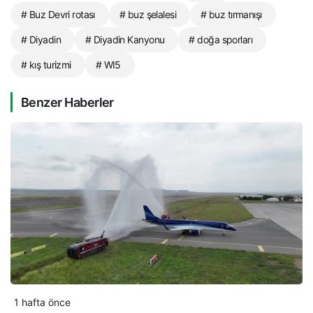
# Buz Devri rotası
# buz şelalesi
# buz tırmanışı
# Diyadin
# Diyadin Kanyonu
# doğa sporları
# kış turizmi
# WI5
Benzer Haberler
1 hafta önce