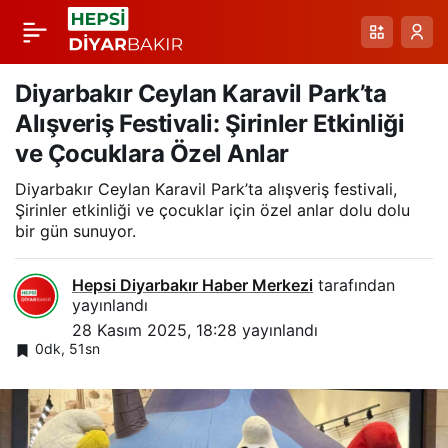
Kayapınar Vehbi Koç
Paylaş
İlkokulunda Sağlık
Diyarbakır Ceylan Karavil Park’ta
Alışveriş Festivali: Şirinler Etkinliği
Farkındalığına
ve Çocuklara Özel Anlar
Diyarbakır Ceylan Karavil Park’ta alışveriş festivali,
Yolculuk: Sağlıklı
Şirinler etkinliği ve çocuklar için özel anlar dolu dolu
bir gün sunuyor.
Çocuk, Sağlıklı
Hepsi Diyarbakır Haber Merkezi
tarafından
Gelecek Etkinliği
yayınlandı
28 Kasım 2025, 18:28
yayınlandı
0dk, 51sn