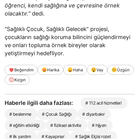
öğrenci, kendi sağlığına ve çevresine örnek
olacaktır.”
dedi.
“Sağlıklı Çocuk, Sağlıklı Gelecek” projesi,
çocukların sağlığı koruma bilincini güçlendirmeyi
ve onları topluma örnek bireyler olarak
yetiştirmeyi hedefliyor.
Beğendim
Harika
Haha
Vay
Üzgün
Kızgın
Haberle ilgili daha fazlası:
# 112 acil hizmetleri
# beslenme
# Çocuk Sağlığı
# diyarbakır
# eğitim etkinliği
# fiziksel aktivite
# hijyen
# ilk yardım
# Kayapınar
# Sağlık Elçisi rozet