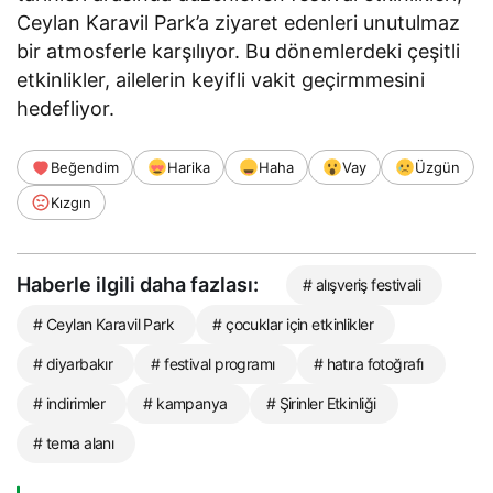
Ceylan Karavil Park’a ziyaret edenleri unutulmaz
bir atmosferle karşılıyor. Bu dönemlerdeki çeşitli
etkinlikler, ailelerin keyifli vakit geçirmmesini
hedefliyor.
Beğendim
Harika
Haha
Vay
Üzgün
Kızgın
Haberle ilgili daha fazlası:
# alışveriş festivali
# Ceylan Karavil Park
# çocuklar için etkinlikler
# diyarbakır
# festival programı
# hatıra fotoğrafı
# indirimler
# kampanya
# Şirinler Etkinliği
# tema alanı