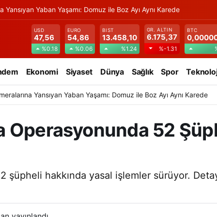
na Yansıyan Yaban Yaşamı: Domuz ile Boz Ayı Aynı Karede
GR. ALTIN
USD
EURO
BIST
BTC
6.175,37
47,56
54,86
13.458,10
0,0000
%0.18
%0.06
%1.24
%-1.31
ndem
Ekonomi
Siyaset
Dünya
Sağlık
Spor
Teknoloj
meralarına Yansıyan Yaban Yaşamı: Domuz ile Boz Ayı Aynı Karede
a Operasyonunda 52 Şüph
şüpheli hakkında yasal işlemler sürüyor. Detayl
an yayınlandı