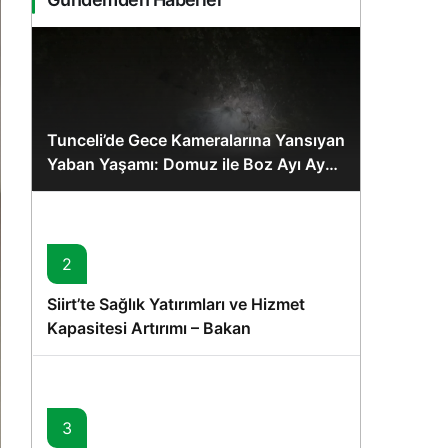
Tunceli’de Gece Kameralarına Yansıyan
Yaban Yaşamı: Domuz ile Boz Ayı Aynı
Karede
2
Siirt’te Sağlık Yatırımları ve Hizmet
Kapasitesi Artırımı – Bakan
Memişoğlu’nun Ziyareti
3