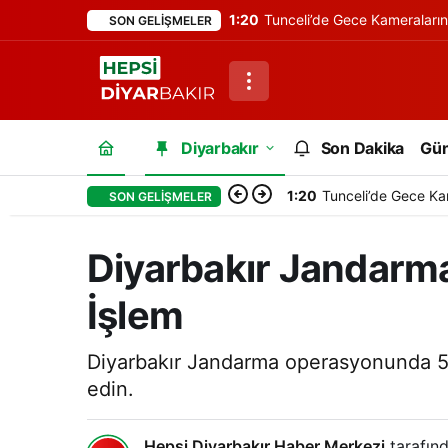
1:20
Tunceli’de Gece Kameraları
SON GELIŞMELER
Diyarbakır
Son Dakika
Gü
1:20
Tunceli’de Gece Ka
SON GELIŞMELER
Diyarbakır Jandarm
İşlem
Diyarbakır Jandarma operasyonunda 52 
edin.
Hepsi Diyarbakır Haber Merkezi
tarafınd