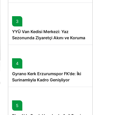
Memişoğlu’nun Ziyareti
3
YYÜ Van Kedisi Merkezi: Yaz
Sezonunda Ziyaretçi Akını ve Koruma
Vurgusu
4
Gyrano Kerk Erzurumspor FK’de: İki
Surinamlıyla Kadro Genişliyor
5