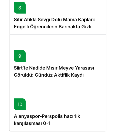
8
Sıfır Atıkla Sevgi Dolu Mama Kapları:
Engelli Öğrencilerin Barınakta Gizli
Dostları İçin Gönüllü Proje
9
Siirt’te Nadide Mısır Meyve Yarasası
Görüldü: Gündüz Aktiflik Kaydı
10
Alanyaspor-Perspolis hazırlık
karşılaşması 0-1