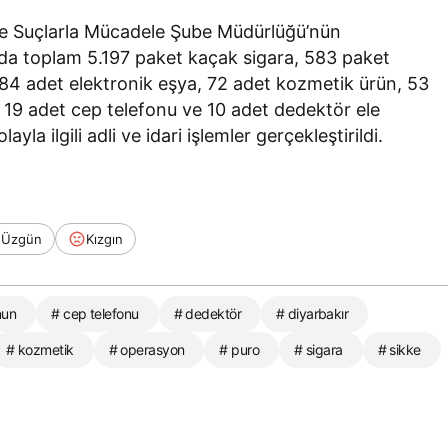
ize Suçlarla Mücadele Şube Müdürlüğü’nün
a toplam 5.197 paket kaçak sigara, 583 paket
, 84 adet elektronik eşya, 72 adet kozmetik ürün, 53
a, 19 adet cep telefonu ve 10 adet dedektör ele
yla ilgili adli ve idari işlemler gerçekleştirildi.
Üzgün
Kızgın
nun
# cep telefonu
# dedektör
# diyarbakır
# kozmetik
# operasyon
# puro
# sigara
# sikke