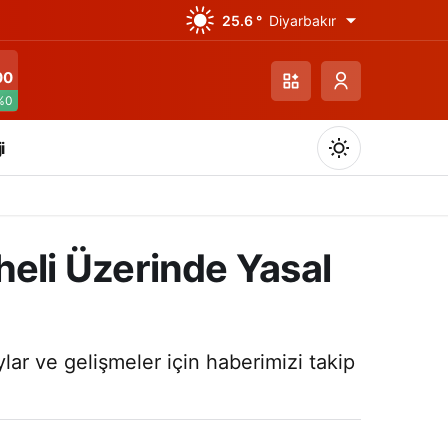
25.6 °
Diyarbakır
00
%0
i
eli Üzerinde Yasal
Gündüz Modu
Gündüz modunu seçin.
ar ve gelişmeler için haberimizi takip
Gece Modu
Gece modunu seçin.