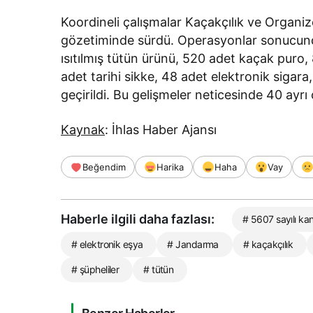
Koordineli çalışmalar Kaçakçılık ve Organ
gözetiminde sürdü. Operasyonlar sonucund
ısıtılmış tütün ürünü, 520 adet kaçak puro
adet tarihi sikke, 48 adet elektronik sigar
geçirildi. Bu gelişmeler neticesinde 40 ayrı ola
Kaynak
: İhlas Haber Ajansı
Beğendim
Harika
Haha
Vay
Haberle ilgili daha fazlası:
# 5607 sayılı ka
# elektronik eşya
# Jandarma
# kaçakçılık
# şüpheliler
# tütün