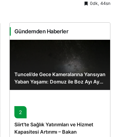
0dk, 44sn
Sistem Modu
Sistem modunu seçin.
Gündemden Haberler
Tunceli’de Gece Kameralarına Yansıyan
Yaban Yaşamı: Domuz ile Boz Ayı Aynı
Karede
2
Siirt’te Sağlık Yatırımları ve Hizmet
Kapasitesi Artırımı – Bakan