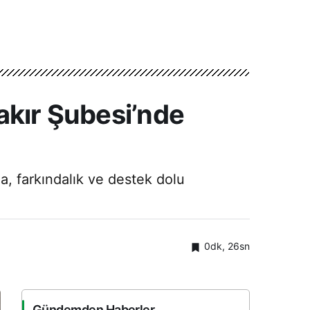
bakır Şubesi’nde
ma, farkındalık ve destek dolu
0dk, 26sn
Gündemden Haberler