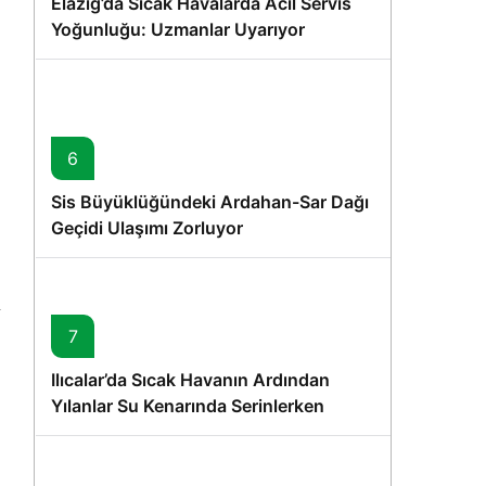
Elazığ’da Sıcak Havalarda Acil Servis
Yoğunluğu: Uzmanlar Uyarıyor
6
Sis Büyüklüğündeki Ardahan-Sar Dağı
Geçidi Ulaşımı Zorluyor
7
Ilıcalar’da Sıcak Havanın Ardından
Yılanlar Su Kenarında Serinlerken
Görüntülendi