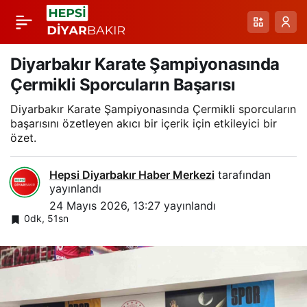
Çermik’te Kafa Kafa
Paylaş
Çarpışma: Motosiklet
Diyarbakır Karate Şampiyonasında
Çermikli Sporcuların Başarısı
Sürücüsü Yaralı
Diyarbakır Karate Şampiyonasında Çermikli sporcuların
başarısını özetleyen akıcı bir içerik için etkileyici bir
özet.
Hepsi Diyarbakır Haber Merkezi
tarafından
yayınlandı
24 Mayıs 2026, 13:27
yayınlandı
0dk, 51sn