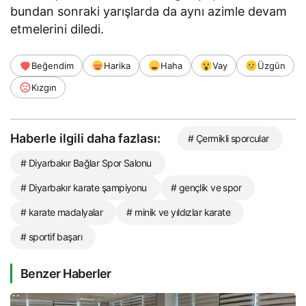
bundan sonraki yarışlarda da aynı azimle devam
etmelerini diledi.
Beğendim
Harika
Haha
Vay
Üzgün
Kızgın
Haberle ilgili daha fazlası:
# Çermikli sporcular
# Diyarbakır Bağlar Spor Salonu
# Diyarbakır karate şampiyonu
# gençlik ve spor
# karate madalyalar
# minik ve yıldızlar karate
# sportif başarı
Benzer Haberler