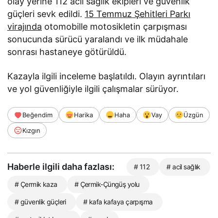
olay yerine 112 acil sağlık ekipleri ve güvenlik
güçleri sevk edildi.
15 Temmuz Şehitleri Parkı
virajında
otomobille motosikletin çarpışması
sonucunda sürücü yaralandı ve ilk müdahale
sonrası hastaneye götürüldü.
Kazayla ilgili inceleme başlatıldı. Olayın ayrıntıları
ve yol güvenliğiyle ilgili çalışmalar sürüyor.
Beğendim
Harika
Haha
Vay
Üzgün
Kızgın
Haberle ilgili daha fazlası:
# 112
# acil sağlık
# Çermik kaza
# Çermik-Çüngüş yolu
# güvenlik güçleri
# kafa kafaya çarpışma