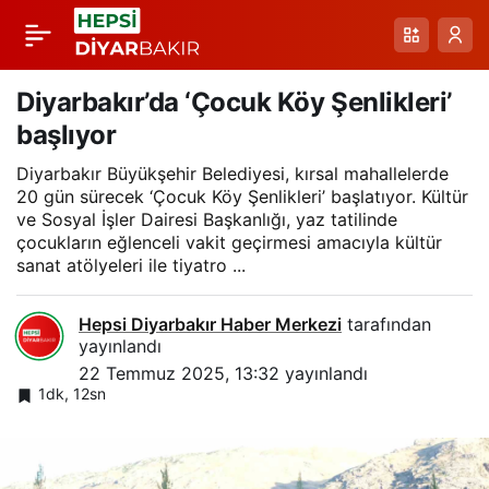
Vali Zorluoğlu,
Paylaş
Diyarbakır
Diyarbakır’da ‘Çocuk Köy Şenlikleri’
başlıyor
Stadyumu’nda
Diyarbakır Büyükşehir Belediyesi, kırsal mahallelerde
20 gün sürecek ‘Çocuk Köy Şenlikleri’ başlatıyor. Kültür
incelemelerde
ve Sosyal İşler Dairesi Başkanlığı, yaz tatilinde
çocukların eğlenceli vakit geçirmesi amacıyla kültür
sanat atölyeleri ile tiyatro ...
bulundu
Hepsi Diyarbakır Haber Merkezi
tarafından
yayınlandı
22 Temmuz 2025, 13:32
yayınlandı
1dk, 12sn