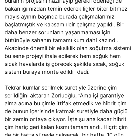
buranın projesini hazırlayıp gerekli ödeneği de
bakanlığımızdan temin ederek ligler biter bitmez
mayıs ayının başında burada çalışmalarımızı
başlatmıştık ve kapsamlı bir çalışma yapıldı. Bir
daha benzer sorunların yaşanmaması için
bütünüyle sahanın tamamı kum dahi kazındı.
Akabinde önemli bir eksiklik olan soğutma sistemi
bu sene projeyi ihale edilerek hem soğuk hem
sıcak havalarda iş görecek şekilde sıcak, soğuk
sistem buraya monte edildi” dedi.
Tekrar kumlar serilmek suretiyle üzerine çim
serildiğini aktaran Zorluoğlu, “Ama işi garantiye
alma adına bu çimle ittifak etmedik ve hibrit çim
de bunun içerisinde katmak suretiyle daha güçlü
bir zemin ortaya çıkıyor. İşte şu ana kadar hibrit
çim hariç geri kalan kısmı tamamlandı. Hiçrit çim
de bir hafta süreyle çalışacak, bir hafta, 10 gün