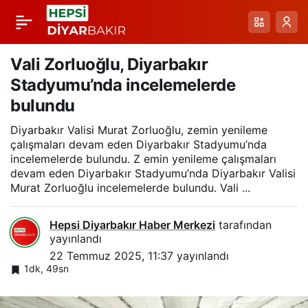
Diyarbakır’da
Paylaş
Uluslararası Pediatrik
Vali Zorluoğlu, Diyarbakır
Stadyumu’nda incelemelerde
Kardiyoloji Çalıştayı
bulundu
Diyarbakır Valisi Murat Zorluoğlu, zemin yenileme
çalışmaları devam eden Diyarbakır Stadyumu’nda
incelemelerde bulundu. Z emin yenileme çalışmaları
devam eden Diyarbakır Stadyumu’nda Diyarbakır Valisi
Murat Zorluoğlu incelemelerde bulundu. Vali ...
Hepsi Diyarbakır Haber Merkezi
tarafından
yayınlandı
22 Temmuz 2025, 11:37
yayınlandı
1dk, 49sn