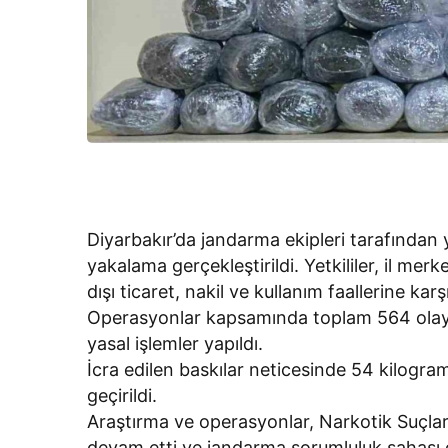
Diyarbakır’da jandarma ekipleri tarafından 
yakalama gerçekleştirildi. Yetkililer, il me
dışı ticaret, nakil ve kullanım faallerine kar
Operasyonlar kapsamında toplam 564 olay ü
yasal işlemler yapıldı.
İcra edilen baskılar neticesinde 54 kilogr
geçirildi.
Araştırma ve operasyonlar, Narkotik Suçlar
devam etti ve jandarma sorumluluk sahası 