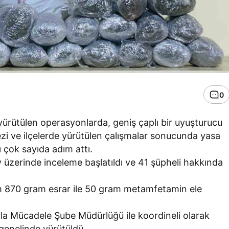
0
yürütülen operasyonlarda, geniş çaplı bir uyuşturucu
rkezi ve ilçelerde yürütülen çalışmalar sonucunda yasa
şı çok sayıda adım attı.
zerinde inceleme başlatıldı ve 41 şüpheli hakkında
am 870 gram esrar ile 50 gram metamfetamin ele
la Mücadele Şube Müdürlüğü ile koordineli olarak
genelinde yürütüldü.