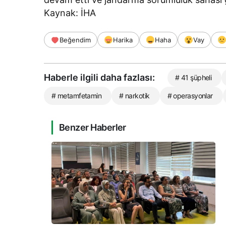
Kaynak: İHA
Beğendim
Harika
Haha
Vay
Haberle ilgili daha fazlası:
# 41 şüpheli
# metamfetamin
# narkotik
# operasyonlar
Benzer Haberler