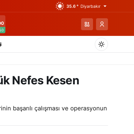
35.6 °
Diyarbakır
00
%0
i
ük Nefes Kesen
Gündüz Modu
Gündüz modunu seçin.
inin başarılı çalışması ve operasyonun
Gece Modu
Gece modunu seçin.