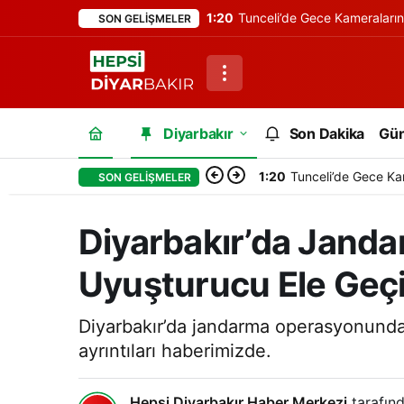
1:20
Tunceli’de Gece Kameraları
SON GELIŞMELER
Diyarbakır
Son Dakika
Gü
1:20
Tunceli’de Gece Ka
SON GELIŞMELER
Diyarbakır’da Jand
Uyuşturucu Ele Geçir
Diyarbakır’da jandarma operasyonunda 
ayrıntıları haberimizde.
Hepsi Diyarbakır Haber Merkezi
tarafınd