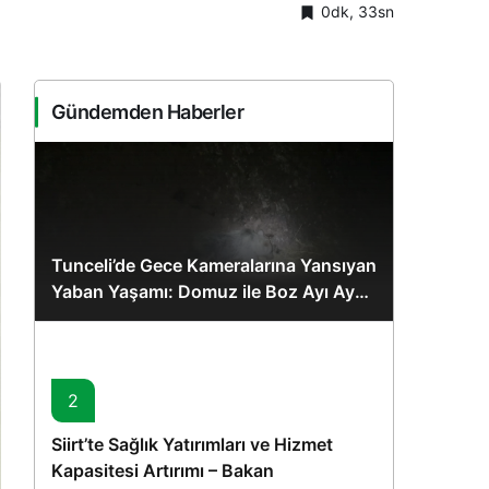
0dk, 33sn
Sistem Modu
Sistem modunu seçin.
Gündemden Haberler
Tunceli’de Gece Kameralarına Yansıyan
Yaban Yaşamı: Domuz ile Boz Ayı Aynı
Karede
2
Siirt’te Sağlık Yatırımları ve Hizmet
Kapasitesi Artırımı – Bakan