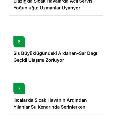
Elazığ’da Sıcak Havalarda Acil Servis
Yoğunluğu: Uzmanlar Uyarıyor
6
Sis Büyüklüğündeki Ardahan-Sar Dağı
Geçidi Ulaşımı Zorluyor
7
Ilıcalar’da Sıcak Havanın Ardından
Yılanlar Su Kenarında Serinlerken
Görüntülendi