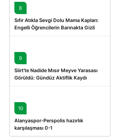
8
Sıfır Atıkla Sevgi Dolu Mama Kapları:
Engelli Öğrencilerin Barınakta Gizli
Dostları İçin Gönüllü Proje
9
Siirt’te Nadide Mısır Meyve Yarasası
Görüldü: Gündüz Aktiflik Kaydı
10
Alanyaspor-Perspolis hazırlık
karşılaşması 0-1