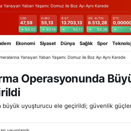
na Yansıyan Yaban Yaşamı: Domuz ile Boz Ayı Aynı Karede
USD
EURO
BIST
GR. ALTIN
BTC
47,59
55,13
13.703,13
6.513,28
0,0000
%0.02
%0.16
%0.11
%0.26
ndem
Ekonomi
Siyaset
Dünya
Sağlık
Spor
Teknoloj
meralarına Yansıyan Yaban Yaşamı: Domuz ile Boz Ayı Aynı Karede
arma Operasyonunda Büy
ildi
büyük uyuşturucu ele geçirildi; güvenlik güçler
an yayınlandı