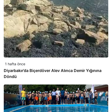
1 hafta önce
Diyarbakır’da Biçerdöver Alev Alınca Demir Yığınına
Döndü