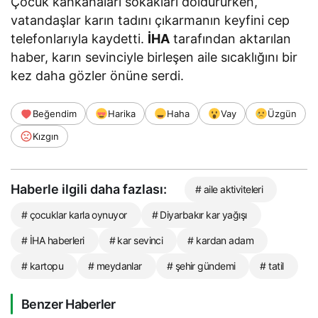
Çocuk kahkahaları sokakları doldururken,
vatandaşlar karın tadını çıkarmanın keyfini cep
telefonlarıyla kaydetti.
İHA
tarafından aktarılan
haber, karın sevinciyle birleşen aile sıcaklığını bir
kez daha gözler önüne serdi.
Beğendim
Harika
Haha
Vay
Üzgün
Kızgın
Haberle ilgili daha fazlası:
# aile aktiviteleri
# çocuklar karla oynuyor
# Diyarbakır kar yağışı
# İHA haberleri
# kar sevinci
# kardan adam
# kartopu
# meydanlar
# şehir gündemi
# tatil
Benzer Haberler