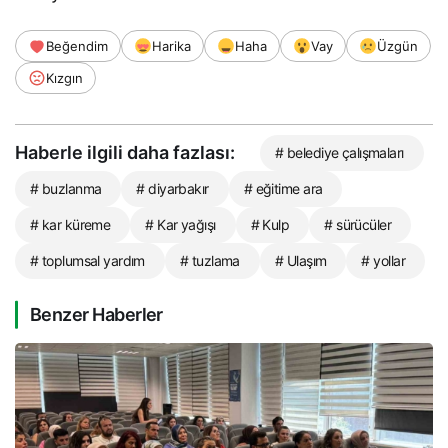
Beğendim
Harika
Haha
Vay
Üzgün
Kızgın
Haberle ilgili daha fazlası:
# belediye çalışmaları
# buzlanma
# diyarbakır
# eğitime ara
# kar küreme
# Kar yağışı
# Kulp
# sürücüler
# toplumsal yardım
# tuzlama
# Ulaşım
# yollar
Benzer Haberler