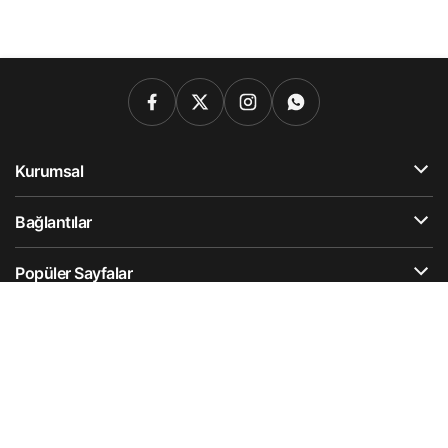
Kurumsal
Bağlantılar
Popüler Sayfalar
Gündeme Dair
Künye
Hesabım
Gizlilik Politikası
İletişim
Hesabımı Sil
© Telif Hakkı 2025, Tüm Hakları Saklıdır.