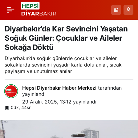
Kulp’ta Yoğun Kar
Paylaş
Yağışı ve Gizli
Diyarbakır’da Kar Sevincini Yaşatan
Soğuk Günler: Çocuklar ve Aileler
Buzlanma: Ulaşım ve
Sokağa Döktü
Diyarbakır’da soğuk günlerde çocuklar ve aileler
Eğitimde Etkiler
sokaklarda sevincini yaşadı; karla dolu anlar, sıcak
paylaşım ve unutulmaz anılar
Hepsi Diyarbakır Haber Merkezi
tarafından
yayınlandı
29 Aralık 2025, 13:12
yayınlandı
0dk, 44sn