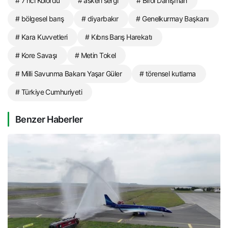
# 7’nci Kolordu
# askeri sergi
# Birol Danişman
# bölgesel barış
# diyarbakır
# Genelkurmay Başkanı
# Kara Kuvvetleri
# Kıbrıs Barış Harekatı
# Kore Savaşı
# Metin Tokel
# Milli Savunma Bakanı Yaşar Güler
# törensel kutlama
# Türkiye Cumhuriyeti
Benzer Haberler