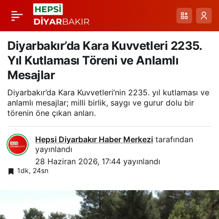
Esendere Sınırında
Paylaş
İran Gümrüğündeki
Diyarbakır’da Kara Kuvvetleri 2235.
Yıl Kutlaması Töreni ve Anlamlı
Sistem Arızası
Mesajlar
Diyarbakır’da Kara Kuvvetleri’nin 2235. yıl kutlaması ve
Nedeniyle 5
anlamlı mesajlar; milli birlik, saygı ve gurur dolu bir
törenin öne çıkan anları.
Kilometrelik Tır
Hepsi Diyarbakır Haber Merkezi
tarafından
Kuyruğu
yayınlandı
28 Haziran 2026, 17:44
yayınlandı
1dk, 24sn