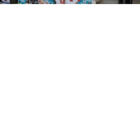
0
Diyarbakır’da, 3-9 Mayıs Trafik Haftası dolayısıyla
Jandarma Trafik Hizmetleri Daire Başkanlığı ve İl
Emniyet Müdürlüğü trafik polisleri tarafından
stant oluşturularak vatandaşlar bilgilendirildi.
Diyarbakır Ceylan Karavil Park AVM’nin ev
sahipliğinde Trafik Haftası çerçevesinde Bir Kural