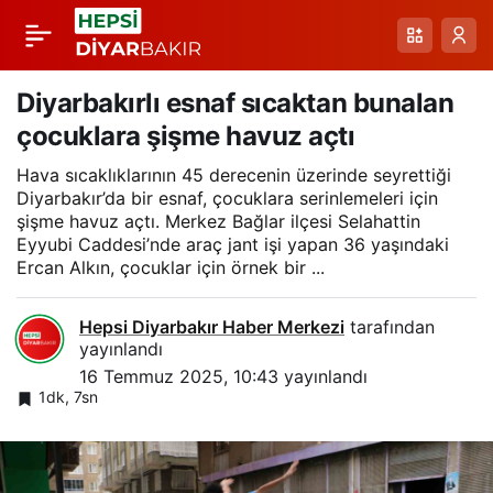
Diyarbakır’da işitme
Paylaş
engelli ailelere
Diyarbakırlı esnaf sıcaktan bunalan
çocuklara şişme havuz açtı
’Titreşimli Bebek
Hava sıcaklıklarının 45 derecenin üzerinde seyrettiği
Diyarbakır’da bir esnaf, çocuklara serinlemeleri için
Telsizi’ desteği
şişme havuz açtı. Merkez Bağlar ilçesi Selahattin
Eyyubi Caddesi’nde araç jant işi yapan 36 yaşındaki
Ercan Alkın, çocuklar için örnek bir ...
Hepsi Diyarbakır Haber Merkezi
tarafından
yayınlandı
16 Temmuz 2025, 10:43
yayınlandı
1dk, 7sn