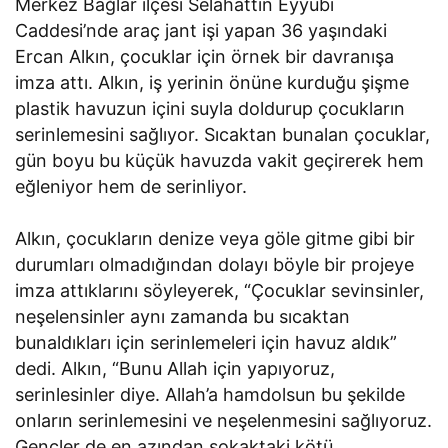
Merkez Bağlar ilçesi Selahattin Eyyubi
Caddesi’nde araç jant işi yapan 36 yaşındaki
Ercan Alkın, çocuklar için örnek bir davranışa
imza attı. Alkın, iş yerinin önüne kurduğu şişme
plastik havuzun içini suyla doldurup çocukların
serinlemesini sağlıyor. Sıcaktan bunalan çocuklar,
gün boyu bu küçük havuzda vakit geçirerek hem
eğleniyor hem de serinliyor.
Alkın, çocukların denize veya göle gitme gibi bir
durumları olmadığından dolayı böyle bir projeye
imza attıklarını söyleyerek, “Çocuklar sevinsinler,
neşelensinler aynı zamanda bu sıcaktan
bunaldıkları için serinlemeleri için havuz aldık”
dedi. Alkın, “Bunu Allah için yapıyoruz,
serinlesinler diye. Allah’a hamdolsun bu şekilde
onların serinlemesini ve neşelenmesini sağlıyoruz.
Gençler de en azından sokaktaki kötü