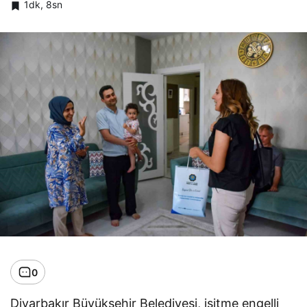
1dk, 8sn
0
Diyarbakır Büyükşehir Belediyesi, işitme engelli