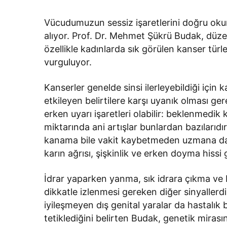
Vücudumuzun sessiz işaretlerini doğru okuma
alıyor. Prof. Dr. Mehmet Şükrü Budak, düze
özellikle kadınlarda sık görülen kanser türle
vurguluyor.
Kanserler genelde sinsi ilerleyebildiği için 
etkileyen belirtilere karşı uyanık olması ge
erken uyarı işaretleri olabilir: beklenmed
miktarında ani artışlar bunlardan bazıları
kanama bile vakit kaybetmeden uzmana danı
karın ağrısı, şişkinlik ve erken doyma hissi gi
İdrar yaparken yanma, sık idrara çıkma ve ba
dikkatle izlenmesi gereken diğer sinyallerdir
iyileşmeyen dış genital yaralar da hastalık bel
tetiklediğini belirten Budak, genetik miras