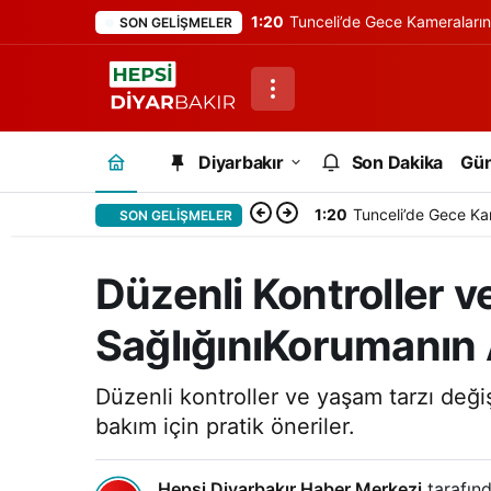
1:20
Tunceli’de Gece Kameraları
SON GELIŞMELER
Diyarbakır
Son Dakika
Gü
1:20
Tunceli’de Gece Ka
SON GELIŞMELER
Düzenli Kontroller v
SağlığınıKorumanın 
Düzenli kontroller ve yaşam tarzı değişi
bakım için pratik öneriler.
Hepsi Diyarbakır Haber Merkezi
tarafınd