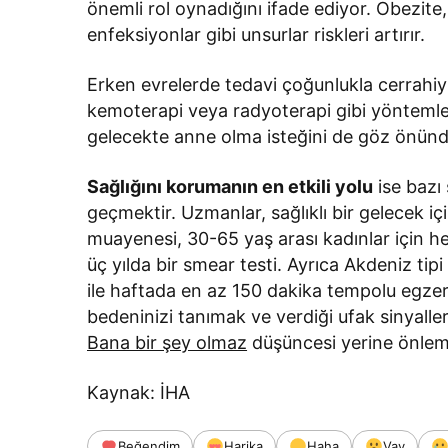
önemli rol oynadığını ifade ediyor. Obezite,
enfeksiyonlar gibi unsurlar riskleri artırır.
Erken evrelerde tedavi çoğunlukla cerrahiyl
kemoterapi veya radyoterapi gibi yöntemlerl
gelecekte anne olma isteğini de göz önünde
Sağlığını korumanın en etkili yolu
ise bazı
geçmektir. Uzmanlar, sağlıklı bir gelecek iç
muayenesi, 30-65 yaş arası kadınlar için her
üç yılda bir smear testi. Ayrıca Akdeniz tipi
ile haftada en az 150 dakika tempolu egzer
bedeninizi tanımak ve verdiği ufak sinyaller
Bana bir şey olmaz
düşüncesi yerine önlem 
Kaynak: İHA
Beğendim
Harika
Haha
Vay