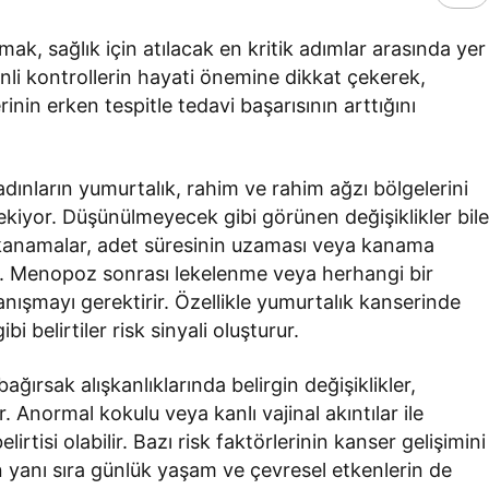
k, sağlık için atılacak en kritik adımlar arasında yer
nli kontrollerin hayati önemine dikkat çekerek,
rinin erken tespitle tedavi başarısının arttığını
kadınların yumurtalık, rahim ve rahim ağzı bölgelerini
rekiyor. Düşünülmeyecek gibi görünen değişiklikler bil
ik kanamalar, adet süresinin uzaması veya kanama
dır. Menopoz sonrası lekelenme veya herhangi bir
şmayı gerektirir. Özellikle yumurtalık kanserinde
bi belirtiler risk sinyali oluşturur.
ğırsak alışkanlıklarında belirgin değişiklikler,
. Anormal kokulu veya kanlı vajinal akıntılar ile
irtisi olabilir. Bazı risk faktörlerinin kanser gelişimini
ın yanı sıra günlük yaşam ve çevresel etkenlerin de