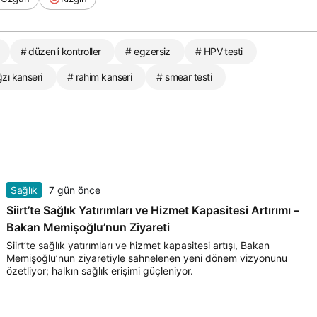
# düzenli kontroller
# egzersiz
# HPV testi
zı kanseri
# rahim kanseri
# smear testi
Sağlık
7 gün önce
Siirt’te Sağlık Yatırımları ve Hizmet Kapasitesi Artırımı –
Bakan Memişoğlu’nun Ziyareti
Siirt’te sağlık yatırımları ve hizmet kapasitesi artışı, Bakan
Memişoğlu’nun ziyaretiyle sahnelenen yeni dönem vizyonunu
özetliyor; halkın sağlık erişimi güçleniyor.