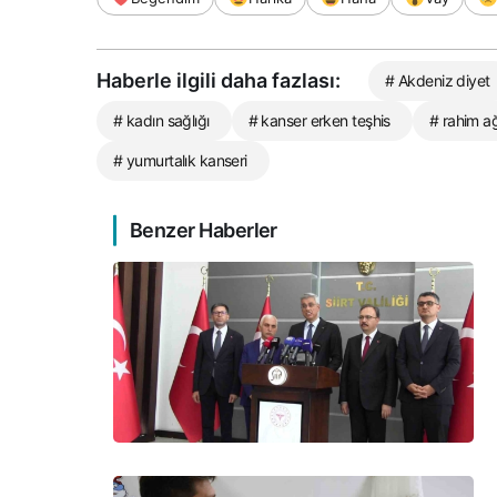
Haberle ilgili daha fazlası:
# Akdeniz diyet
# kadın sağlığı
# kanser erken teşhis
# rahim ağ
# yumurtalık kanseri
Benzer Haberler