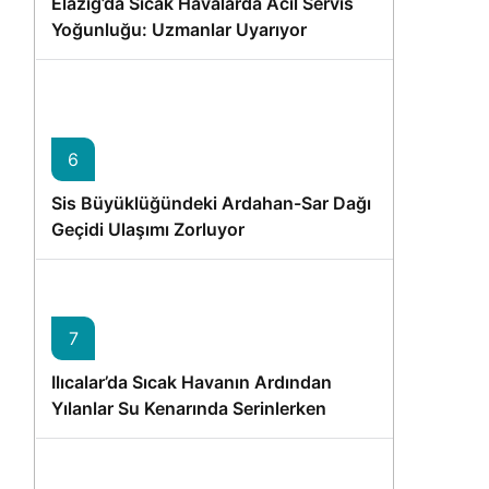
Elazığ’da Sıcak Havalarda Acil Servis
Yoğunluğu: Uzmanlar Uyarıyor
6
Sis Büyüklüğündeki Ardahan-Sar Dağı
e
Geçidi Ulaşımı Zorluyor
7
Ilıcalar’da Sıcak Havanın Ardından
Yılanlar Su Kenarında Serinlerken
Görüntülendi