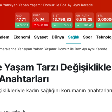
na Yansıyan Yaban Yaşamı: Domuz ile Boz Ayı Aynı Karede
EURO
USD
BIST
GR. ALTIN
BTC
55,04
47,71
13.798,82
6.519,29
0,0000
%0.11
%0.7
%0.41
%-0.06
ndem
Ekonomi
Siyaset
Dünya
Sağlık
Spor
Teknoloj
meralarına Yansıyan Yaban Yaşamı: Domuz ile Boz Ayı Aynı Karede
e Yaşam Tarzı Değişiklikle
Anahtarları
klikleriyle kadın sağlığını korumanın anahtarları
an yayınlandı