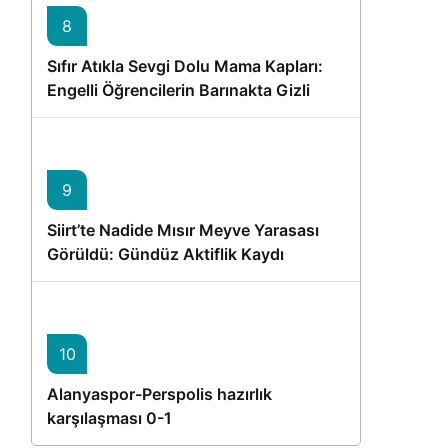
8
Sıfır Atıkla Sevgi Dolu Mama Kapları:
Engelli Öğrencilerin Barınakta Gizli
Dostları İçin Gönüllü Proje
9
Siirt’te Nadide Mısır Meyve Yarasası
Görüldü: Gündüz Aktiflik Kaydı
10
Alanyaspor-Perspolis hazırlık
karşılaşması 0-1