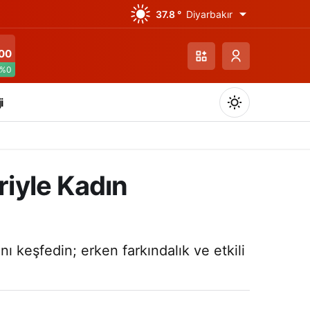
37.8 °
Diyarbakır
00
%0
i
riyle Kadın
Gündüz Modu
Gündüz modunu seçin.
nı keşfedin; erken farkındalık ve etkili
Gece Modu
Gece modunu seçin.