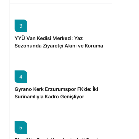
Memişoğlu’nun Ziyareti
3
YYÜ Van Kedisi Merkezi: Yaz
Sezonunda Ziyaretçi Akını ve Koruma
Vurgusu
4
Gyrano Kerk Erzurumspor FK’de: İki
Surinamlıyla Kadro Genişliyor
5