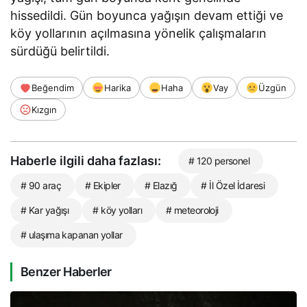
hissedildi. Gün boyunca yağışın devam ettiği ve
köy yollarının açılmasına yönelik çalışmaların
sürdüğü belirtildi.
Beğendim
Harika
Haha
Vay
Üzgün
Kızgın
Haberle ilgili daha fazlası:
# 120 personel
# 90 araç
# Ekipler
# Elazığ
# İl Özel İdaresi
# Kar yağışı
# köy yolları
# meteoroloji
# ulaşıma kapanan yollar
Benzer Haberler