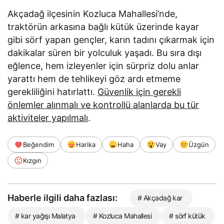
Akçadağ ilçesinin Kozluca Mahallesi’nde,
traktörün arkasına bağlı kütük üzerinde kayar
gibi sörf yapan gençler, karın tadını çıkarmak için
dakikalar süren bir yolculuk yaşadı. Bu sıra dışı
eğlence, hem izleyenler için sürpriz dolu anlar
yarattı hem de tehlikeyi göz ardı etmeme
gerekliliğini hatırlattı.
Güvenlik için gerekli
önlemler alınmalı ve kontrollü alanlarda bu tür
aktiviteler yapılmalı
.
Beğendim
Harika
Haha
Vay
Üzgün
Kızgın
Haberle ilgili daha fazlası:
# Akçadağ kar
# kar yağışı Malatya
# Kozluca Mahallesi
# sörf kütük