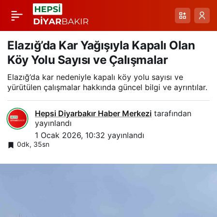
Akçadağ’da Karda
Paylaş
Sörf: Traktör
Elazığ’da Kar Yağışıyla Kapalı Olan
Köy Yolu Sayısı ve Çalışmalar
Arkasındaki Kütükle
Elazığ’da kar nedeniyle kapalı köy yolu sayısı ve
yürütülen çalışmalar hakkında güncel bilgi ve ayrıntılar.
Heyecan Dolu Anlar
Hepsi Diyarbakır Haber Merkezi
tarafından
yayınlandı
1 Ocak 2026, 10:32
yayınlandı
0dk, 35sn