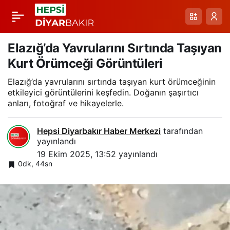
Van YYÜ’de Kurt
Paylaş
Rehabilitasyonu:
Elazığ’da Yavrularını Sırtında Taşıyan
Kurt Örümceği Görüntüleri
Adaklı Mahallesi’nden
Elazığ’da yavrularını sırtında taşıyan kurt örümceğinin
etkileyici görüntülerini keşfedin. Doğanın şaşırtıcı
Gelen Vaka ve Doğa
anları, fotoğraf ve hikayelerle.
Koruma Uyarıları
Hepsi Diyarbakır Haber Merkezi
tarafından
yayınlandı
19 Ekim 2025, 13:52
yayınlandı
0dk, 44sn