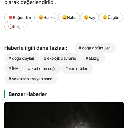
olarak değerlendirildi.
Beğendim
Harika
Haha
Vay
Üzgün
Kızgın
Haberle ilgili daha fazlası:
# doğa görüntüleri
# doğa olayları
# ekolojik davranış
# Elazığ
# İHA
# kurt örümceği
# nadir türler
# yavrularını taşıyan anne
Benzer Haberler