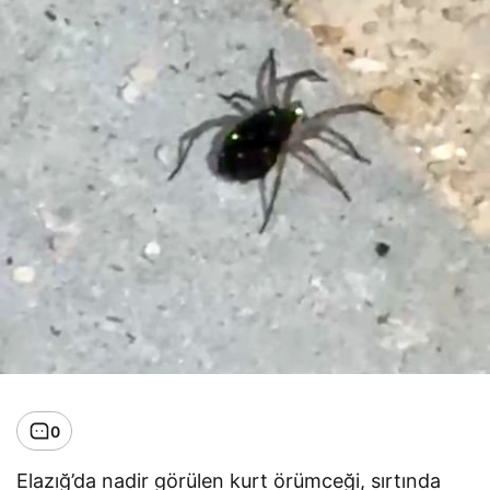
0
Elazığ’da nadir görülen kurt örümceği, sırtında