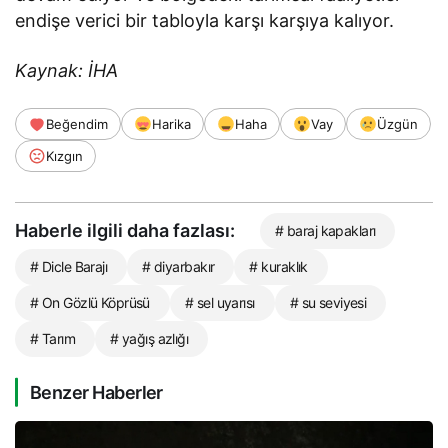
endişe verici bir tabloyla karşı karşıya kalıyor.
Kaynak: İHA
Beğendim
Harika
Haha
Vay
Üzgün
Kızgın
Haberle ilgili daha fazlası:
# baraj kapakları
# Dicle Barajı
# diyarbakır
# kuraklık
# On Gözlü Köprüsü
# sel uyarısı
# su seviyesi
# Tarım
# yağış azlığı
Benzer Haberler