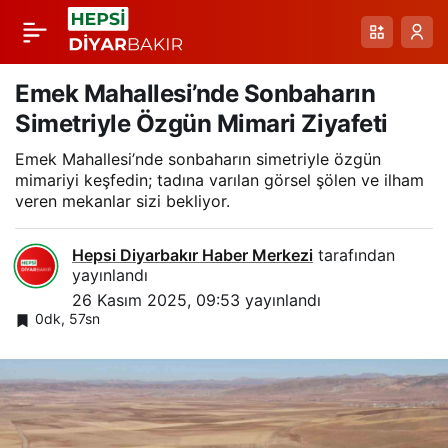
Dicle Havzasında
Paylaş
Yağış Azalması ve
Emek Mahallesi’nde Sonbaharın
Simetriyle Özgün Mimari Ziyafeti
Baraj Seviyelerindeki
Emek Mahallesi’nde sonbaharın simetriyle özgün
mimariyi keşfedin; tadına varılan görsel şölen ve ilham
Düşüş: Bölgesel Su
veren mekanlar sizi bekliyor.
Krizi
Hepsi Diyarbakır Haber Merkezi
tarafından
yayınlandı
26 Kasım 2025, 09:53
yayınlandı
0dk, 57sn