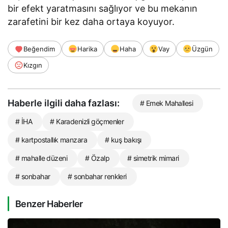
bir efekt yaratmasını sağlıyor ve bu mekanın
zarafetini bir kez daha ortaya koyuyor.
Beğendim
Harika
Haha
Vay
Üzgün
Kızgın
Haberle ilgili daha fazlası:
# Emek Mahallesi
# İHA
# Karadenizli göçmenler
# kartpostallık manzara
# kuş bakışı
# mahalle düzeni
# Özalp
# simetrik mimari
# sonbahar
# sonbahar renkleri
Benzer Haberler