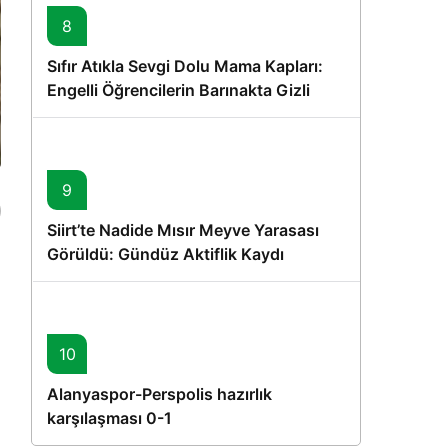
8
Sıfır Atıkla Sevgi Dolu Mama Kapları:
Engelli Öğrencilerin Barınakta Gizli
Dostları İçin Gönüllü Proje
9
Siirt’te Nadide Mısır Meyve Yarasası
Görüldü: Gündüz Aktiflik Kaydı
10
Alanyaspor-Perspolis hazırlık
karşılaşması 0-1