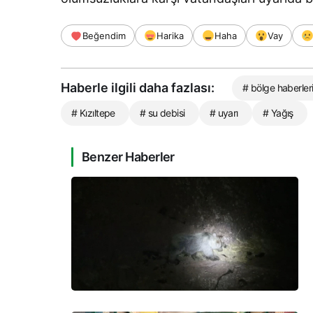
Beğendim
Harika
Haha
Vay
Haberle ilgili daha fazlası:
# bölge haberler
# Kızıltepe
# su debisi
# uyarı
# Yağış
Benzer Haberler