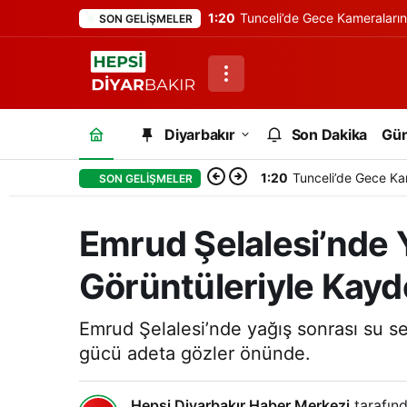
1:20
Tunceli’de Gece Kameraları
SON GELIŞMELER
Diyarbakır
Son Dakika
Gü
1:20
Tunceli’de Gece Ka
SON GELIŞMELER
Emrud Şelalesi’nde Y
Görüntüleriyle Kayd
Emrud Şelalesi’nde yağış sonrası su sev
gücü adeta gözler önünde.
Hepsi Diyarbakır Haber Merkezi
tarafınd