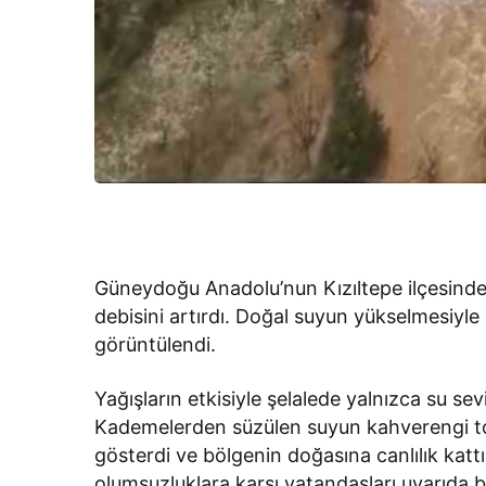
Güneydoğu Anadolu’nun Kızıltepe ilçesinde
debisini artırdı. Doğal suyun yükselmesiy
görüntülendi.
Yağışların etkisiyle şelalede yalnızca su sevi
Kademelerden süzülen suyun kahverengi ton
gösterdi ve bölgenin doğasına canlılık kattı
olumsuzluklara karşı vatandaşları uyarıda 