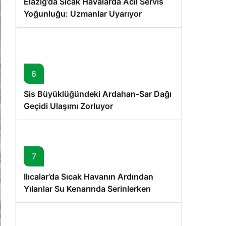
Elazığ’da Sıcak Havalarda Acil Servis
Yoğunluğu: Uzmanlar Uyarıyor
6
Sis Büyüklüğündeki Ardahan-Sar Dağı
Geçidi Ulaşımı Zorluyor
7
Ilıcalar’da Sıcak Havanın Ardından
Yılanlar Su Kenarında Serinlerken
Görüntülendi