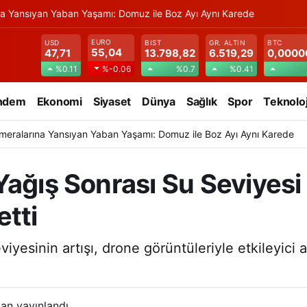
na Yansıyan Yaban Yaşamı: Domuz ile Boz Ayı Aynı Karede
EURO
USD
BIST
GR. ALTIN
BTC
55,04
47,71
13.798,82
6.519,29
0,0000
%0.11
%0.7
%0.41
%-0.06
ndem
Ekonomi
Siyaset
Dünya
Sağlık
Spor
Teknoloj
meralarına Yansıyan Yaban Yaşamı: Domuz ile Boz Ayı Aynı Karede
ağış Sonrası Su Seviyesi 
etti
iyesinin artışı, drone görüntüleriyle etkileyici 
an yayınlandı