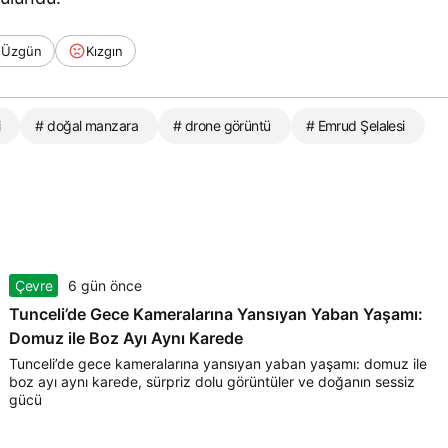
Üzgün
Kızgın
i
# doğal manzara
# drone görüntü
# Emrud Şelalesi
Çevre
6 gün önce
Tunceli’de Gece Kameralarına Yansıyan Yaban Yaşamı:
Domuz ile Boz Ayı Aynı Karede
Tunceli’de gece kameralarına yansıyan yaban yaşamı: domuz ile
boz ayı aynı karede, sürpriz dolu görüntüler ve doğanın sessiz
gücü