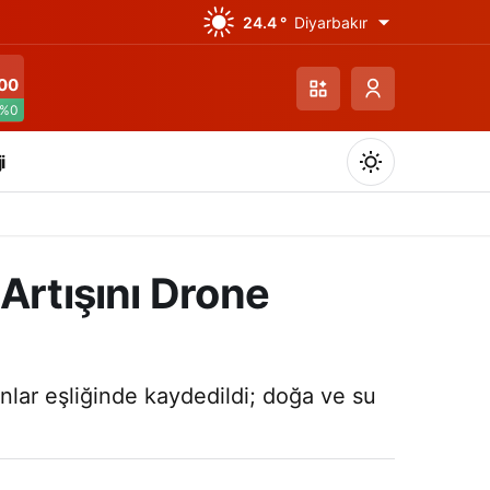
24.4 °
Diyarbakır
00
%0
i
Artışını Drone
Gündüz Modu
Gündüz modunu seçin.
anlar eşliğinde kaydedildi; doğa ve su
Gece Modu
Gece modunu seçin.