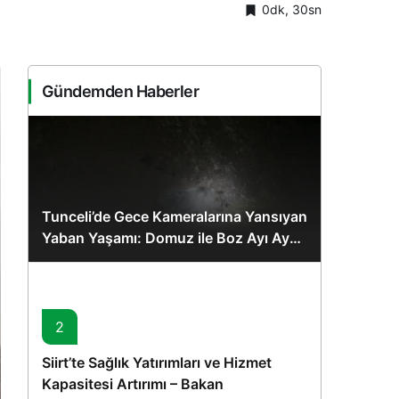
0dk, 30sn
Sistem Modu
Sistem modunu seçin.
Gündemden Haberler
Tunceli’de Gece Kameralarına Yansıyan
Yaban Yaşamı: Domuz ile Boz Ayı Aynı
Karede
2
Siirt’te Sağlık Yatırımları ve Hizmet
Kapasitesi Artırımı – Bakan