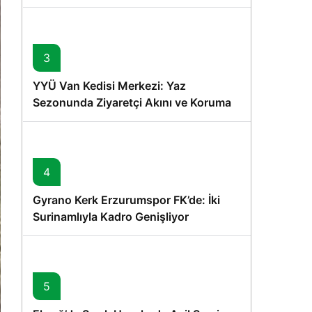
Memişoğlu’nun Ziyareti
3
YYÜ Van Kedisi Merkezi: Yaz
Sezonunda Ziyaretçi Akını ve Koruma
Vurgusu
4
Gyrano Kerk Erzurumspor FK’de: İki
Surinamlıyla Kadro Genişliyor
5