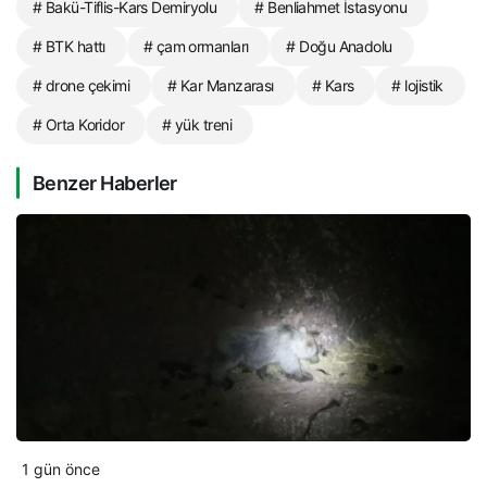
# Bakü-Tiflis-Kars Demiryolu
# Benliahmet İstasyonu
# BTK hattı
# çam ormanları
# Doğu Anadolu
# drone çekimi
# Kar Manzarası
# Kars
# lojistik
# Orta Koridor
# yük treni
Benzer Haberler
1 gün önce