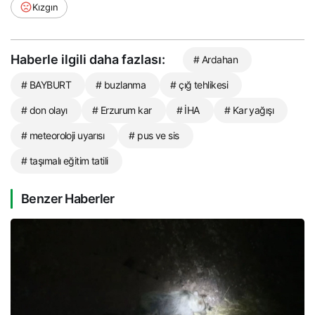
Kızgın
Haberle ilgili daha fazlası:
# Ardahan
# BAYBURT
# buzlanma
# çığ tehlikesi
# don olayı
# Erzurum kar
# İHA
# Kar yağışı
# meteoroloji uyarısı
# pus ve sis
# taşımalı eğitim tatili
Benzer Haberler