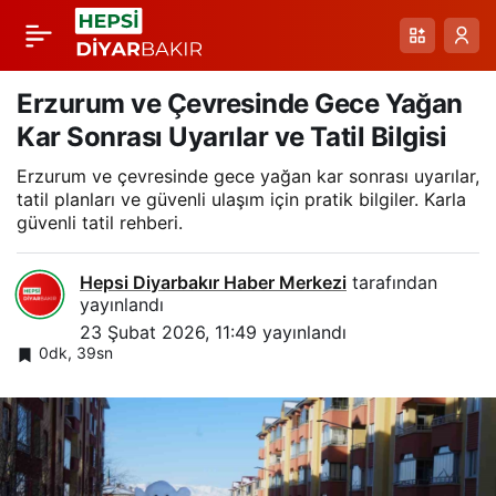
Orta Koridor’un Karlar
Paylaş
Altında Doğan
Erzurum ve Çevresinde Gece Yağan
Kar Sonrası Uyarılar ve Tatil Bilgisi
Demiryolcu Gösterisi:
Erzurum ve çevresinde gece yağan kar sonrası uyarılar,
tatil planları ve güvenli ulaşım için pratik bilgiler. Karla
Benliahmet ve
güvenli tatil rehberi.
Kars’taki Yolculuk
Hepsi Diyarbakır Haber Merkezi
tarafından
yayınlandı
23 Şubat 2026, 11:49
yayınlandı
0dk, 39sn