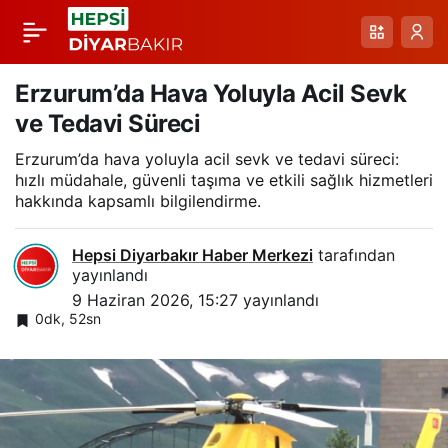
Van’da Diyetisyenler
Paylaş
Tarafından Uygulanan
Erzurum’da Hava Yoluyla Acil Sevk
ve Tedavi Süreci
Kişiye Özel Beslenme
Erzurum’da hava yoluyla acil sevk ve tedavi süreci:
hızlı müdahale, güvenli taşıma ve etkili sağlık hizmetleri
Programlarıyla Yıl
hakkında kapsamlı bilgilendirme.
Boyunca Önemli Kilo
Hepsi Diyarbakır Haber Merkezi
tarafından
yayınlandı
9 Haziran 2026, 15:27
yayınlandı
Kaybı Sağlandı
0dk, 52sn