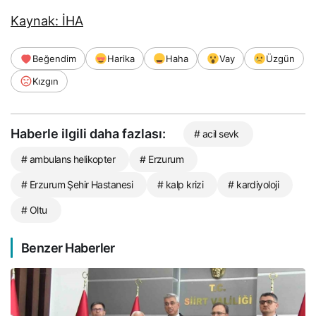
Kaynak: İHA
Beğendim
Harika
Haha
Vay
Üzgün
Kızgın
Haberle ilgili daha fazlası:
# acil sevk
# ambulans helikopter
# Erzurum
# Erzurum Şehir Hastanesi
# kalp krizi
# kardiyoloji
# Oltu
Benzer Haberler