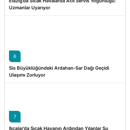
Elazığ’da Sıcak Havalarda Acil Servis Yoğunluğu:
Uzmanlar Uyarıyor
6
Sis Büyüklüğündeki Ardahan-Sar Dağı Geçidi
Ulaşımı Zorluyor
7
Ilıcalar’da Sıcak Havanın Ardından Yılanlar Su