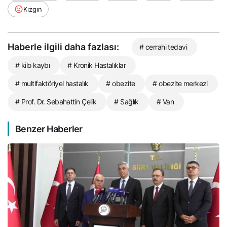
Kızgın
Haberle ilgili daha fazlası:
# cerrahi tedavi
# kilo kaybı
# Kronik Hastalıklar
# multifaktöriyel hastalık
# obezite
# obezite merkezi
# Prof. Dr. Sebahattin Çelik
# Sağlık
# Van
Benzer Haberler