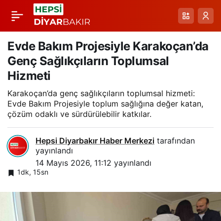
Van Obezite Merkezi:
Paylaş
Obeziteyle
Evde Bakım Projesiyle Karakoçan’da
Genç Sağlıkçıların Toplumsal
Mücadelenin Bölgesel
Hizmeti
Karakoçan’da genç sağlıkçıların toplumsal hizmeti:
Öncüsü
Evde Bakım Projesiyle toplum sağlığına değer katan,
çözüm odaklı ve sürdürülebilir katkılar.
Hepsi Diyarbakır Haber Merkezi
tarafından
yayınlandı
14 Mayıs 2026, 11:12
yayınlandı
1dk, 15sn