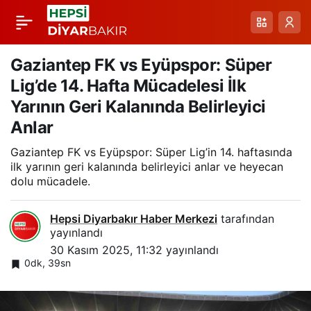
Erzurumspor FK’den
Paylaş
Net Galibiyet:
Gaziantep FK vs Eyüpspor: Süper
Lig’de 14. Hafta Mücadelesi İlk
Özbalta’dan
Yarının Geri Kalanında Belirleyici
Anlar
Açıklamalar ve
Gaziantep FK vs Eyüpspor: Süper Lig’in 14. haftasında
ilk yarının geri kalanında belirleyici anlar ve heyecan
Gözlemler
dolu mücadele.
Hepsi Diyarbakır Haber Merkezi
tarafından
yayınlandı
30 Kasım 2025, 11:32
yayınlandı
0dk, 39sn