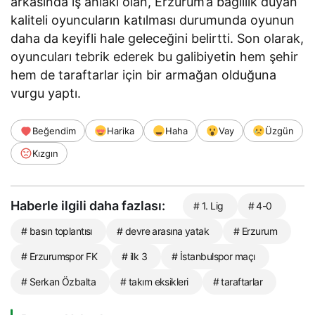
arkasında iş ahlakı olan, Erzurum’a bağlılık duyan
kaliteli oyuncuların katılması durumunda oyunun
daha da keyifli hale geleceğini belirtti. Son olarak,
oyuncuları tebrik ederek bu galibiyetin hem şehir
hem de taraftarlar için bir armağan olduğuna
vurgu yaptı.
Beğendim
Harika
Haha
Vay
Üzgün
Kızgın
Haberle ilgili daha fazlası:
# 1. Lig
# 4-0
# basın toplantısı
# devre arasına yatak
# Erzurum
# Erzurumspor FK
# ilk 3
# İstanbulspor maçı
# Serkan Özbalta
# takım eksikleri
# taraftarlar